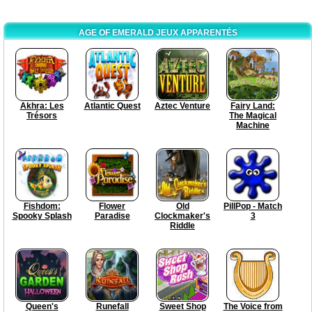
AGE OF EMERALD JEUX APPARENTÉS
Akhra: Les
Atlantic Quest
Aztec Venture
Fairy Land:
Trésors
The Magical
Machine
Fishdom:
Flower
Old
PillPop - Match
Spooky Splash
Paradise
Clockmaker's
3
Riddle
Queen's
Runefall
Sweet Shop
The Voice from