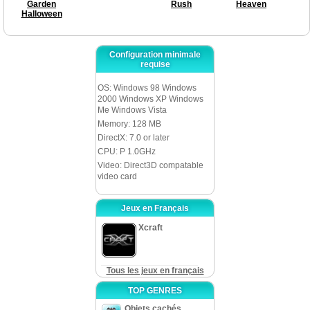
Garden
Rush
Heaven
Halloween
Configuration minimale
requise
OS: Windows 98 Windows
2000 Windows XP Windows
Me Windows Vista
Memory: 128 MB
DirectX: 7.0 or later
CPU: P 1.0GHz
Video: Direct3D compatable
video card
Jeux en Français
Xcraft
Tous les jeux en français
TOP GENRES
Objets cachés