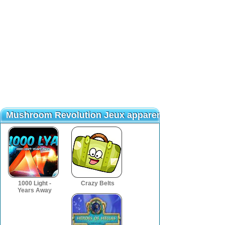
Heroes Of
Hellas Origins:
Part One
Les Gardiens du
Jewel Match
Joyau : Ile de
Royale 2: Rise
Pâques
of the King
Jigsaw Boom
Lost In Night