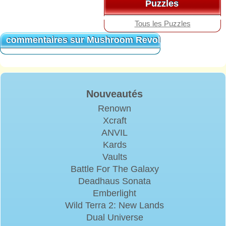
Jouer aux jeux
Jeux PC
Jeux Mac
Jeux en ligne
Jeux Gratuits
Jeux de Société
MMORPG
Jeux Android
Liens rapides
Articles critiques des jeux
Guides des jeux
Offres Speciaux
Concours
Cooperer avec nous
Partenaires