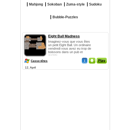
Mahjong
Sokoban
Zuma-style
Sudoku
Bubble-Puzzles
Eight Ball Madness
Imaginez-vous que vous êtes
un petit Eight Ball. Un ordinaire
vendredi vous avez eu trop de
boissons dans un pub et
mainte...
i
_
Play
Casse-têtes
12, April