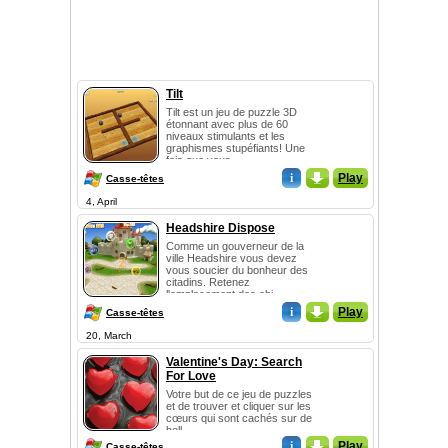
Tilt
Tilt est un jeu de puzzle 3D
étonnant avec plus de 60
niveaux stimulants et les
graphismes stupéfiants! Une
fois que vous ...
i
_
Play
Casse-têtes
4, April
Headshire Dispose
Comme un gouverneur de la
ville Headshire vous devez
vous soucier du bonheur des
citadins. Retenez
l'emplacement des obj...
i
_
Play
Casse-têtes
20, March
Valentine's Day: Search
For Love
Votre but de ce jeu de puzzles
et de trouver et cliquer sur les
cœurs qui sont cachés sur de
bell...
i
_
Play
Casse-têtes