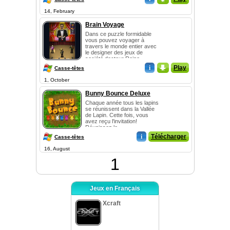
14, February
Brain Voyage
Dans ce puzzle formidable
vous pouvez voyager à
travers le monde entier avec
le designer des jeux de
société docteur Reine...
i
_
Play
Casse-têtes
1, October
Bunny Bounce Deluxe
Chaque année tous les lapins
se réunissent dans la Vallée
de Lapin. Cette fois, vous
avez reçu l'invitation!
Réunissez le...
i
Télécharger
Casse-têtes
16, August
1
Jeux en Français
Xcraft