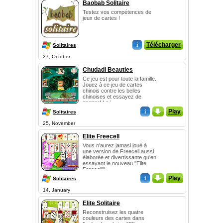
Baobab Solitaire
Testez vos compétences de
jeux de cartes !
i
Télécharger
Solitaires
27, October
Chudadi Beauties
Ce jeu est pour toute la famille.
Jouez à ce jeu de cartes
chinois contre les belles
chinoises et essayez de
gagner! Le j...
i
_
Play
Solitaires
25, November
Elite Freecell
Vous n'aurez jamasi joué à
une version de Freecell aussi
élaborée et divertissante qu'en
essayant le nouveau ''Elite
Freecell''!
i
_
Play
Solitaires
14, January
Elite Solitaire
Reconstruisez les quatre
couleurs des cartes dans