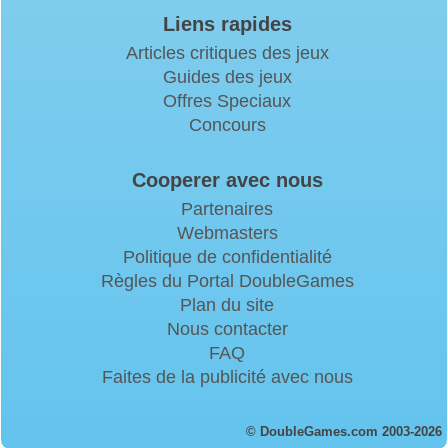
Liens rapides
Articles critiques des jeux
Guides des jeux
Offres Speciaux
Concours
Cooperer avec nous
Partenaires
Webmasters
Politique de confidentialité
Règles du Portal DoubleGames
Plan du site
Nous contacter
FAQ
Faites de la publicité avec nous
© DoubleGames.com 2003-2026