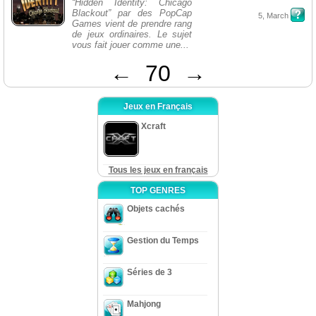
“Hidden Identity: Chicago
Blackout” par des PopCap
5, March
Games vient de prendre rang
de jeux ordinaires. Le sujet
vous fait jouer comme une...
←
70
→
Jeux en Français
Xcraft
Tous les jeux en français
TOP GENRES
Objets cachés
Gestion du Temps
Séries de 3
Mahjong