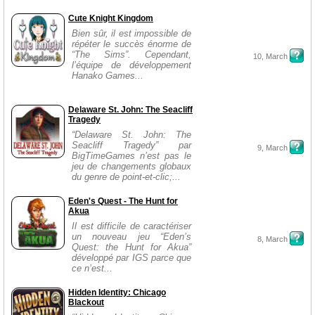
Cute Knight Kingdom
Bien sûr, il est impossible de
répéter le succès énorme de
“The Sims”. Cependant,
10, March
l’équipe de développement
Hanako Games...
Delaware St. John: The Seacliff
Tragedy
“Delaware St. John: The
Seacliff Tragedy” par
9, March
BigTimeGames n’est pas le
jeu de changements globaux
du genre de point-et-clic;...
Eden's Quest - The Hunt for
Akua
Il est difficile de caractériser
un nouveau jeu “Eden’s
8, March
Quest: the Hunt for Akua”
développé par IGS parce que
ce n’est...
Hidden Identity: Chicago
Blackout