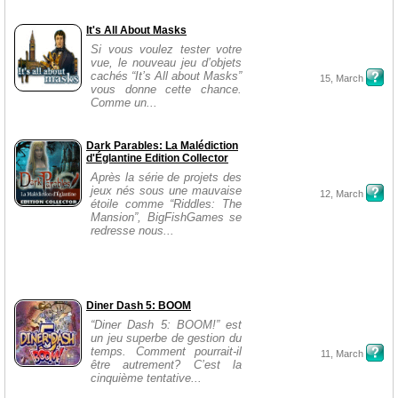
It's All About Masks
Si vous voulez tester votre
vue, le nouveau jeu d’objets
cachés “It’s All about Masks”
15, March
vous donne cette chance.
Comme un...
Dark Parables: La Malédiction
d'Églantine Edition Collector
Après la série de projets des
jeux nés sous une mauvaise
12, March
étoile comme “Riddles: The
Mansion”, BigFishGames se
redresse nous...
Diner Dash 5: BOOM
“Diner Dash 5: BOOM!” est
un jeu superbe de gestion du
temps. Comment pourrait-il
11, March
être autrement? C’est la
cinquième tentative...