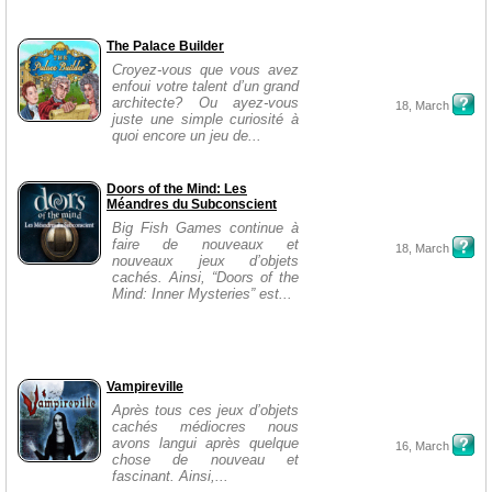
The Palace Builder
Croyez-vous que vous avez
enfoui votre talent d’un grand
architecte? Ou ayez-vous
18, March
juste une simple curiosité à
quoi encore un jeu de...
Doors of the Mind: Les
Méandres du Subconscient
Big Fish Games continue à
faire de nouveaux et
18, March
nouveaux jeux d’objets
cachés. Ainsi, “Doors of the
Mind: Inner Mysteries” est...
Vampireville
Après tous ces jeux d’objets
cachés médiocres nous
avons langui après quelque
16, March
chose de nouveau et
fascinant. Ainsi,...