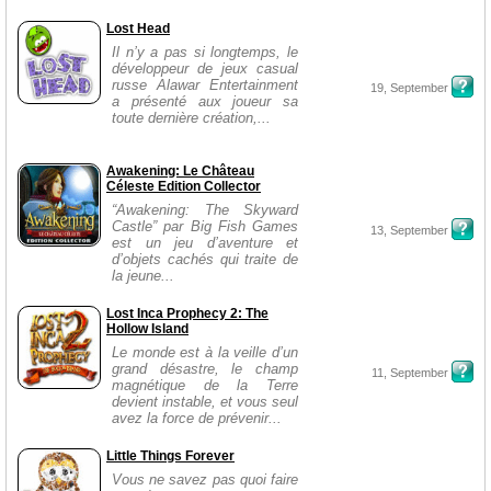
Lost Head
Il n’y a pas si longtemps, le
développeur de jeux casual
russe Alawar Entertainment
19, September
a présenté aux joueur sa
toute dernière création,...
Awakening: Le Château
Céleste Edition Collector
“Awakening: The Skyward
Castle” par Big Fish Games
13, September
est un jeu d’aventure et
d’objets cachés qui traite de
la jeune...
Lost Inca Prophecy 2: The
Hollow Island
Le monde est à la veille d’un
grand désastre, le champ
11, September
magnétique de la Terre
devient instable, et vous seul
avez la force de prévenir...
Little Things Forever
Vous ne savez pas quoi faire