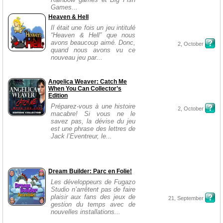
Games...
Heaven & Hell
Il était une fois un jeu intitulé
“Heaven & Hell” que nous
avons beaucoup aimé. Donc,
2, October
quand nous avons vu ce
nouveau jeu par...
Angelica Weaver: Catch Me
When You Can Collector’s
Edition
Préparez-vous à une histoire
2, October
macabre! Si vous ne le
savez pas, la dévise du jeu
est une phrase des lettres de
Jack l’Eventreur, le...
Dream Builder: Parc en Folie!
Les développeurs de Fugazo
Studio n’arrêtent pas de faire
plaisir aux fans des jeux de
21, September
gestion du temps avec de
nouvelles installations...