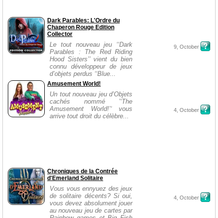
Dark Parables: L'Ordre du
Chaperon Rouge Edition
Collector
Le tout nouveau jeu ‘‘Dark
9, October
Parables : The Red Riding
Hood Sisters’’ vient du bien
connu développeur de jeux
d’objets perdus ‘‘Blue...
Amusement World!
Un tout nouveau jeu d’Objets
cachés nommé ’‘The
Amusement World!’‘ vous
4, October
arrive tout droit du célèbre...
Chroniques de la Contrée
d'Emerland Solitaire
Vous vous ennyuez des jeux
de solitaire décents? Si oui,
4, October
vous devez absolument jouer
au nouveau jeu de cartes par
Rainbow games et Big Fish