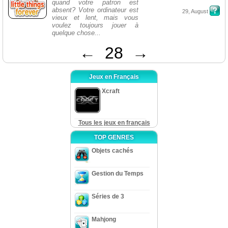
quand votre patron est
absent? Votre ordinateur est
29, August
vieux et lent, mais vous
voulez toujours jouer à
quelque chose...
←
28
→
Jeux en Français
Xcraft
Tous les jeux en français
TOP GENRES
Objets cachés
Gestion du Temps
Séries de 3
Mahjong