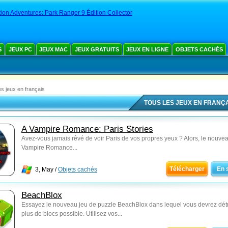
ion Adventures: Park Ranger 9 Édition Collector
S
JEUX PC
JEUX MAC
JEUX GRATUITS
JEUX EN LIGNE
OBJETS CACHÉS
es jeux en français
TOUS LES JEUX EN FRANÇ
A Vampire Romance: Paris Stories
Avez-vous jamais rêvé de voir Paris de vos propres yeux ? Alors, le nouvea
Vampire Romance...
Télécharger
En 
3, May /
Objets cachés
BeachBlox
Essayez le nouveau jeu de puzzle BeachBlox dans lequel vous devrez détr
plus de blocs possible. Utilisez vos...