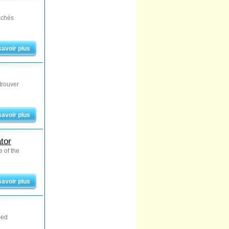
achés
savoir plus
trouver
savoir plus
tor
 of the
savoir plus
med