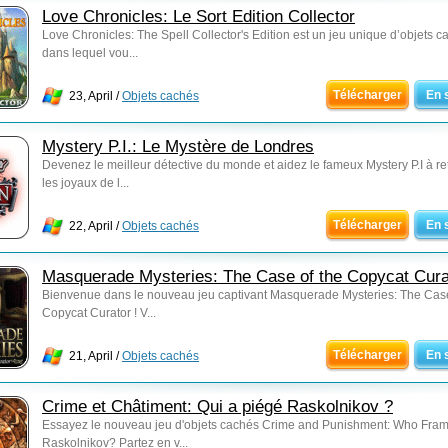
Love Chronicles: Le Sort Edition Collector
Love Chronicles: The Spell Collector's Edition est un jeu unique d’objets c
dans lequel vou...
Télécharger
En 
23, April /
Objets cachés
Mystery P.I.: Le Mystère de Londres
Devenez le meilleur détective du monde et aidez le fameux Mystery P.I à re
les joyaux de l...
Télécharger
En 
22, April /
Objets cachés
Masquerade Mysteries: The Case of the Copycat Cura
Bienvenue dans le nouveau jeu captivant Masquerade Mysteries: The Case
Copycat Curator ! V...
Télécharger
En 
21, April /
Objets cachés
Crime et Châtiment: Qui a piégé Raskolnikov ?
Essayez le nouveau jeu d'objets cachés Crime and Punishment: Who Fra
Raskolnikov? Partez en v...