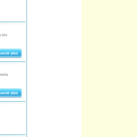
u jeu
savoir plus
melia
savoir plus