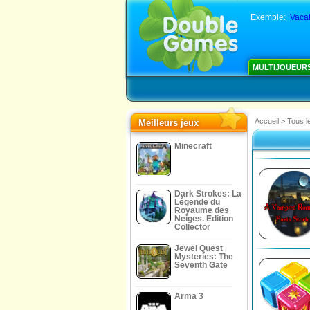
Exemple:
Vacat
MULTIJOUEUR
Accueil
>
Tous l
Meilleurs jeux
Minecraft
Dark Strokes: La
Légende du
Royaume des
Neiges. Edition
Collector
Jewel Quest
Mysteries: The
Seventh Gate
Arma 3