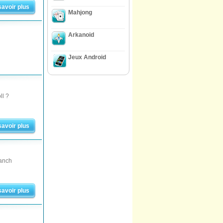
savoir plus
Mahjong
Arkanoid
Jeux Android
ll ?
savoir plus
Ranch
savoir plus