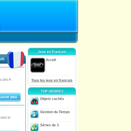
Jeux en Français
AIS
Xcraft
u jeu A
Tous les jeux en français
TOP GENRES
savoir plus
Objets cachés
Gestion du Temps
uire le
Séries de 3