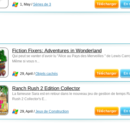
Télécharger
En 
1, May /
Séries de 3
Fiction Fixers: Adventures in Wonderland
Qui peut se vanter d’avoir lu "Alice au Pays des Merveilles " de Lewis Carro
Même si vous n...
Télécharger
En 
29, April /
Objets cachés
Ranch Rush 2 Edition Collector
La fameuse Sara est en retour dans le nouveau jeu de gestion de temps 
Rush 2 Collector's E...
Télécharger
En 
29, April /
Jeux de Construction