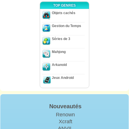
TOP GENRES
Objets cachés
Gestion du Temps
Séries de 3
Mahjong
Arkanoid
Jeux Android
Nouveautés
Renown
Xcraft
ANVIL