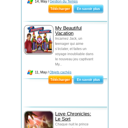
14, May /
Gestion du Temps
Télécharger
En savoir plus
My Beautiful
Vacation
Incarnez Jack, un
teenager qui aime
s’éclater, et faites un
voyage inoubliable dans
le nouveau jeu captivant
My...
11, May /
Objets cachés
Télécharger
En savoir plus
Love Chronicles:
Le Sort
Chaque nuit le prince