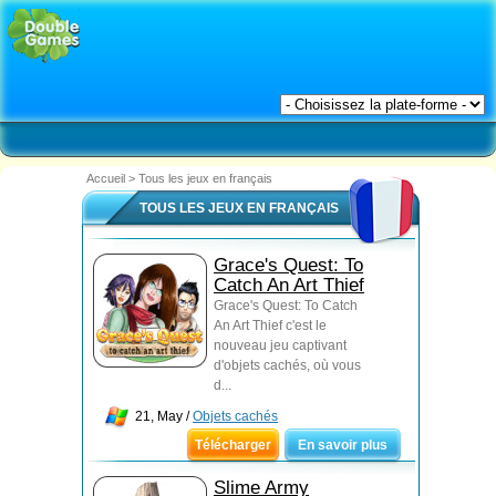
Accueil
>
Tous les jeux en français
TOUS LES JEUX EN FRANÇAIS
Grace's Quest: To
Catch An Art Thief
Grace's Quest: To Catch
An Art Thief c'est le
nouveau jeu captivant
d'objets cachés, où vous
d...
21, May /
Objets cachés
Télécharger
En savoir plus
Slime Army