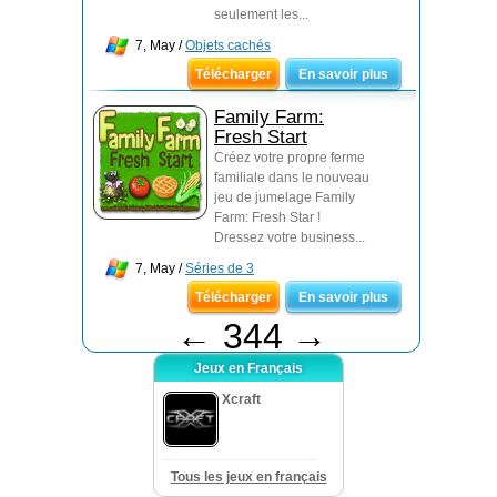
seulement les...
7, May /
Objets cachés
Télécharger
En savoir plus
Family Farm:
Fresh Start
Créez votre propre ferme
familiale dans le nouveau
jeu de jumelage Family
Farm: Fresh Star !
Dressez votre business...
7, May /
Séries de 3
Télécharger
En savoir plus
←
344
→
Jeux en Français
Xcraft
Tous les jeux en français