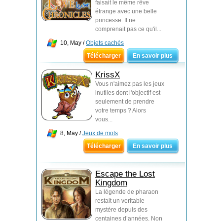
faisait le même rêve
étrange avec une belle
princesse. Il ne
comprenait pas ce qu'il...
10, May /
Objets cachés
Télécharger
En savoir plus
KrissX
Vous n'aimez pas les jeux
inutiles dont l'objectif est
seulement de prendre
votre temps ? Alors
vous...
8, May /
Jeux de mots
Télécharger
En savoir plus
Escape the Lost
Kingdom
La légende de pharaon
restait un veritable
mystère depuis des
centaines d’années. Non