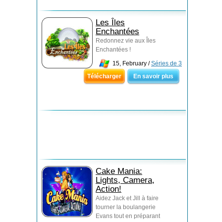
Les Îles
Enchantées
Redonnez vie aux Îles
Enchantées !
15, February /
Séries de 3
Télécharger
En savoir plus
Cake Mania:
Lights, Camera,
Action!
Aidez Jack et Jill à faire
tourner la boulangerie
Evans tout en préparant