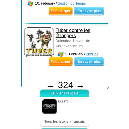
10, February /
Gestion du Temps
Télécharger
En savoir plus
Tuber contre les
étrangers
Défendez l'Univers de
vils envahisseurs !
9, February /
Puzzles
Télécharger
En savoir plus
←
324
→
Jeux en Français
Xcraft
Tous les jeux en français