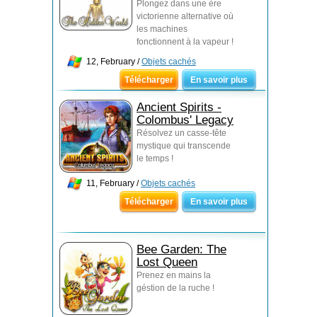
Plongez dans une ère
victorienne alternative où
les machines
fonctionnent à la vapeur !
12, February /
Objets cachés
Télécharger
En savoir plus
Ancient Spirits -
Colombus' Legacy
Résolvez un casse-tête
mystique qui transcende
le temps !
11, February /
Objets cachés
Télécharger
En savoir plus
Bee Garden: The
Lost Queen
Prenez en mains la
géstion de la ruche !