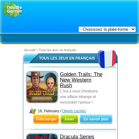
Accueil
>
Tous les jeux en français
TOUS LES JEUX EN FRANÇAIS
Golden Trails: The
New Western
Rush
C'est à vous d'instruire
une affaire étrange et
rencontrer l'amour !
16, February /
Objets cachés
Télécharger
Jouer
En savoir plus
Dracula Series