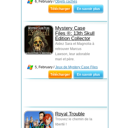
6, February /
Objets cachés
Télécharger
En savoir plus
Mystery Case
Files ®: 13th Skull
Edition Collector
Aidez Sara et Magnolia à
retrouver Marcus
Lawson, leur adorable
mari et père.
5, February /
Jeux de Mystery Case Files
Télécharger
En savoir plus
Royal Trouble
Trouvez le chemin de la
liberté !