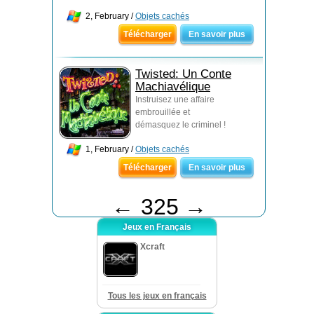
2, February /
Objets cachés
Télécharger
En savoir plus
Twisted: Un Conte
Machiavélique
Instruisez une affaire
embrouillée et
démasquez le criminel !
1, February /
Objets cachés
Télécharger
En savoir plus
←
325
→
Jeux en Français
Xcraft
Tous les jeux en français