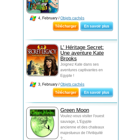
4, February /
Objets cachés
Télécharger
En savoir plus
L' Héritage Secret:
Une aventure Kate
Brooks
Joignez Kate dans ses
aventures captivantes en
Egypte !
3, February /
Objets cachés
Télécharger
En savoir plus
Green Moon
Voulez-vous visiter l'ouest
sauvage, L'Egypte
ancienne et des chateaux
majestueux de l'Antiquité
?...