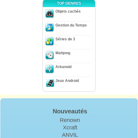
TOP GENRES
Objets cachés
Gestion du Temps
Séries de 3
Mahjong
Arkanoid
Jeux Android
Nouveautés
Renown
Xcraft
ANVIL