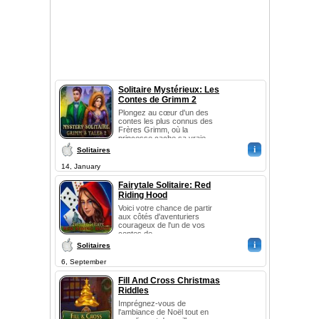
Solitaire Mystérieux: Les
Contes de Grimm 2
Plongez au cœur d'un des
contes les plus connus des
Frères Grimm, où la
princesse cache sa vraie...
i
Solitaires
14, January
Fairytale Solitaire: Red
Riding Hood
Voici votre chance de partir
aux côtés d'aventuriers
courageux de l'un de vos
contes de...
i
Solitaires
6, September
Fill And Cross Christmas
Riddles
Imprégnez-vous de
l'ambiance de Noël tout en