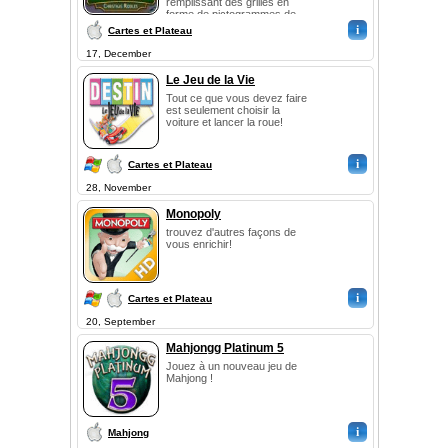
remplissant des grilles en
forme de pictogrammes de...
i
Cartes et Plateau
17, December
Le Jeu de la Vie
Tout ce que vous devez faire
est seulement choisir la
voiture et lancer la roue!
i
Cartes et Plateau
28, November
Monopoly
trouvez d'autres façons de
vous enrichir!
i
Cartes et Plateau
20, September
Mahjongg Platinum 5
Jouez à un nouveau jeu de
Mahjong !
i
Mahjong