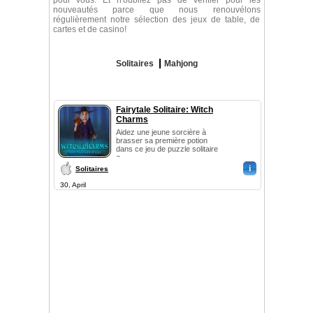
pour vous. Et n'oubliez pas de vérifier pour les
nouveautés parce que nous renouvélons
régulièrement notre sélection des jeux de table, de
cartes et de casino!
Solitaires
Mahjong
Fairytale Solitaire: Witch
Charms
Aidez une jeune sorcière à
brasser sa première potion
dans ce jeu de puzzle solitaire
a...
i
Solitaires
30, April