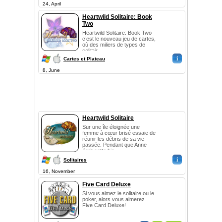
24, April
Heartwild Solitaire: Book
Two
Heartwild Solitaire: Book Two
c’est le nouveau jeu de cartes,
où des miliers de types de
solitair...
i
Cartes et Plateau
8, June
Heartwild Solitaire
Sur une île éloignée une
femme à cœur brisé essaie de
réunir les débris de sa vie
passée. Pendant que Anne
écrit cette his...
i
Solitaires
16, November
Five Card Deluxe
Si vous aimez le solitaire ou le
poker, alors vous aimerez
Five Card Deluxe!