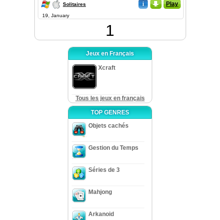
i
_
Play
Solitaires
19, January
1
Jeux en Français
Xcraft
Tous les jeux en français
TOP GENRES
Objets cachés
Gestion du Temps
Séries de 3
Mahjong
Arkanoid