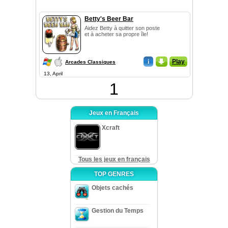
Betty's Beer Bar
Aidez Betty à quitter son poste
et à acheter sa propre île!
i
_
Play
Arcades Classiques
13, April
1
Jeux en Français
Xcraft
Tous les jeux en français
TOP GENRES
Objets cachés
Gestion du Temps