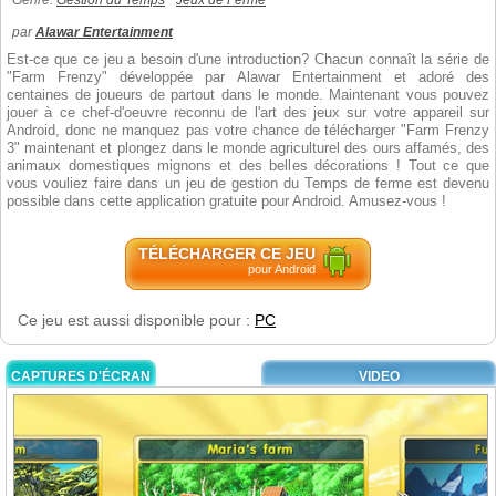
Genre:
Gestion du Temps
Jeux de Ferme
par
Alawar Entertainment
Est-ce que ce jeu a besoin d'une introduction? Chacun connaît la série de
"Farm Frenzy" développée par Alawar Entertainment et adoré des
centaines de joueurs de partout dans le monde. Maintenant vous pouvez
jouer à ce chef-d'oeuvre reconnu de l'art des jeux sur votre appareil sur
Android, donc ne manquez pas votre chance de télécharger "Farm Frenzy
3" maintenant et plongez dans le monde agriculturel des ours affamés, des
animaux domestiques mignons et des belles décorations ! Tout ce que
vous vouliez faire dans un jeu de gestion du Temps de ferme est devenu
possible dans cette application gratuite pour Android. Amusez-vous !
TÉLÉCHARGER CE JEU
pour Android
Ce jeu est aussi disponible pour :
PC
CAPTURES D'ÉCRAN
VIDEO