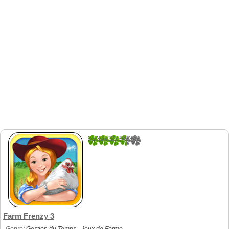
2.8324022346369
179
Farm Frenzy 3