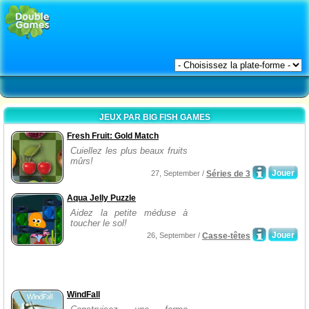
JEUX PAR BIG FISH GAMES
Fresh Fruit: Gold Match
Cuiellez les plus beaux fruits
mûrs!
Jouer
27, September /
Séries de 3
Aqua Jelly Puzzle
Aidez la petite méduse à
toucher le sol!
Jouer
26, September /
Casse-têtes
WindFall