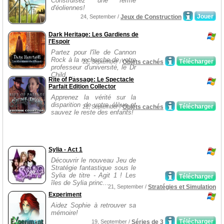
Construisez une ferme
d'éoliennes!
Jouer
24, September /
Jeux de Construction
Dark Heritage: Les Gardiens de
l'Espoir
Partez pour l'île de Cannon
Rock à la recherche de votre
Télécharger
22, September /
Objets cachés
professeur d'université, le Dr
Child, ...
Rite of Passage: Le Spectacle
Parfait Edition Collector
Apprenez la vérité sur la
disparition de votre élève et
Télécharger
21, September /
Objets cachés
sauvez le reste des enfants!
Sylia - Act 1
Découvrir le nouveau Jeu de
Stratégie fantastique sous le
Sylia de titre - Agit 1 ! Les
Télécharger
îles de Sylia princ...
21, September /
Stratégies et Simulation
Experiment
Aidez Sophie à retrouver sa
mémoire!
Télécharger
19, September /
Séries de 3