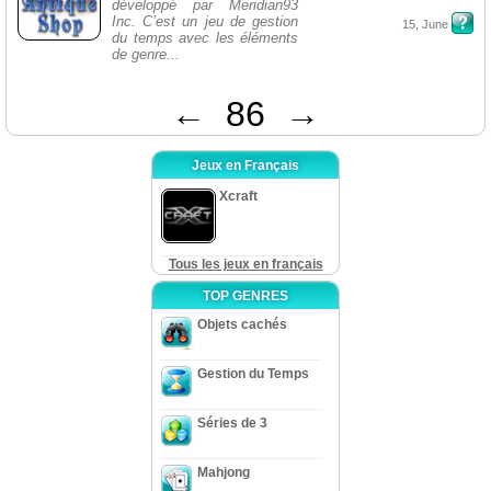
développé par Meridian93
Inc. C’est un jeu de gestion
15, June
du temps avec les éléments
de genre...
←
86
→
Jeux en Français
Xcraft
Tous les jeux en français
TOP GENRES
Objets cachés
Gestion du Temps
Séries de 3
Mahjong