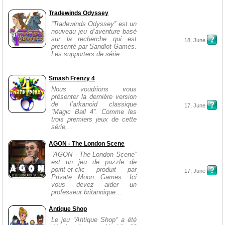
Tradewinds Odyssey
“Tradewinds Odyssey” est un
nouveau jeu d’aventure basé
sur la recherche qui est
18, June
presenté par Sandlot Games.
Les supporters de série...
Smash Frenzy 4
Nous voudrions vous
présenter la dernière version
de l’arkanoid classique
17, June
“Magic Ball 4”. Comme les
trois premiers jeux de cette
série,...
AGON - The London Scene
“AGON - The London Scene”
est un jeu de puzzle de
point-et-clic produit par
17, June
Private Moon Games. Ici
vous devez aider un
professeur britannique...
Antique Shop
Le jeu “Antique Shop“ a été