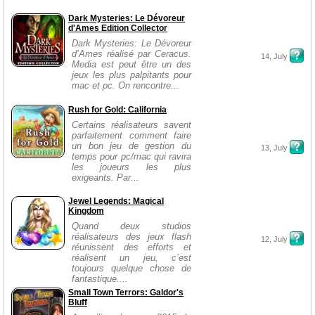
Dark Mysteries: Le Dévoreur
d'Ames Edition Collector
Dark Mysteries: Le Dévoreur
d’Ames réalisé par Ceracus.
14, July
Media est peut être un des
jeux les plus palpitants pour
mac et pc. On rencontre...
Rush for Gold: California
Certains réalisateurs savent
parfaitement comment faire
un bon jeu de gestion du
13, July
temps pour pc/mac qui ravira
les joueurs les plus
exigeants. Par...
Jewel Legends: Magical
Kingdom
Quand deux studios
réalisateurs des jeux flash
12, July
réunissent des efforts et
réalisent un jeu, c’est
toujours quelque chose de
fantastique....
Small Town Terrors: Galdor's
Bluff