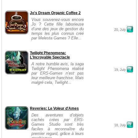
Jo's Dream Organic Coffee 2
Vous souvenez-vous encore
Jo ? Cette fille laborieuse
d’une des jeux de gestion du
20, July
temps les plus connus créé
par Melesta Games ? Elle...
Twilight Phenomena:
L'Incroyable Spectacle
A notre humble avis, la saga
Twilight Phenomena réalisé
19, July
par ERS-Games n’est pas
leur meilleure franchise. Mais
malgré cela, Twilight...
Reveries: Le Voleur d'Ames
Des aventures d’objets
cachés crées par ERS-
Games Studio sont très
18, July
faciles à reconnaître du
premier regard, grâce à leurs