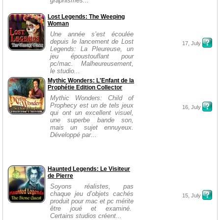
graphismes...
Lost Legends: The Weeping
Woman
Une année s’est écoulée
depuis le lancement de Lost
17, July
Legends: La Pleureuse, un
jeu époustouflant pour
pc/mac. Malheureusement,
le studio...
Mythic Wonders: L'Enfant de la
Prophétie Edition Collector
Mythic Wonders: Child of
Prophecy est un de tels jeux
16, July
qui ont un excellent visuel,
une superbe bande son,
mais un sujet ennuyeux.
Développé par...
Haunted Legends: Le Visiteur
de Pierre
Soyons réalistes, pas
chaque jeu d’objets cachés
15, July
produit pour mac et pc mérite
être joué et examiné.
Certains studios créent...