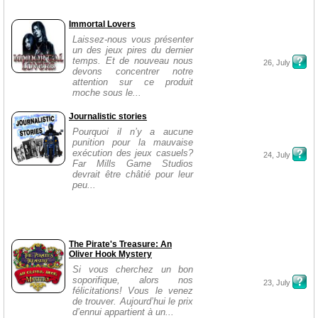
Immortal Lovers
Laissez-nous vous présenter
un des jeux pires du dernier
temps. Et de nouveau nous
26, July
devons concentrer notre
attention sur ce produit
moche sous le...
Journalistic stories
Pourquoi il n’y a aucune
punition pour la mauvaise
exécution des jeux casuels?
24, July
Far Mills Game Studios
devrait être châtié pour leur
peu...
The Pirate's Treasure: An
Oliver Hook Mystery
Si vous cherchez un bon
soporifique, alors nos
23, July
félicitations! Vous le venez
de trouver. Aujourd’hui le prix
d’ennui appartient à un...