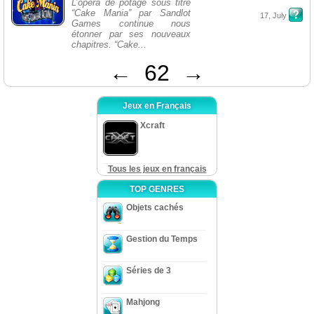
L’opéra de potage sous titre
“Cake Mania” par Sandlot
17, July
Games continue nous
étonner par ses nouveaux
chapitres. “Cake...
←
62
→
Jeux en Français
Xcraft
Tous les jeux en français
TOP GENRES
Objets cachés
Gestion du Temps
Séries de 3
Mahjong