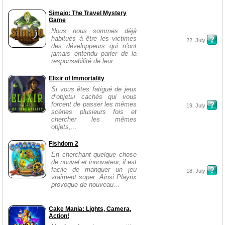
Simajo: The Travel Mystery
Game
Nous nous sommes déjà
habitués à être les victimes
22, July
des développeurs qui n’ont
jamais entendu parler de la
responsabilité de leur...
Elixir of Immortality
Si vous êtes fatigué de jeux
d’objetы cachés qui vous
forcent de passer les mêmes
19, July
scènes plusieurs fois et
chercher les mêmes
objets,...
Fishdom 2
En cherchant quelque chose
de nouvel et innovateur, il est
facile de manquer un jeu
18, July
vraiment super. Ainsi Playrix
provoque de nouveau...
Cake Mania: Lights, Camera,
Action!