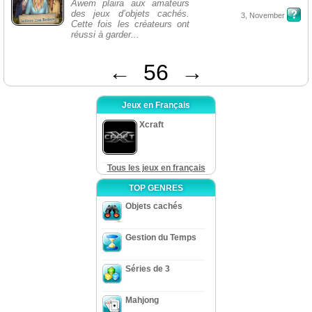
Awem plaira aux amateurs
des jeux d’objets cachés.
3, November
Cette fois les créateurs ont
réussi à garder...
←
56
→
Jeux en Français
Xcraft
Tous les jeux en français
TOP GENRES
Objets cachés
Gestion du Temps
Séries de 3
Mahjong