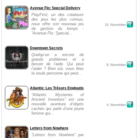
Avenue Flo: Special Delivery
PlayFirst, un des créateurs
des jeux les plus connus,
nous offre son nouveau jeu
15, November
de gestion du temps -
“Avenue Flo: Special...
Downtown Secrets
Quelqu’un a encore de
grands problèmes et a
besoin de l’aide. Qui peut
8, November
l’aider ? Bien sûr, vous êtes
la seule personne qui peut...
Atlantis: Les Trésors Engloutis
“Atlantis: Mysteries of
Ancient Inventors” est une
nouvelle aventure d’objets
4, November
cachés qui parle d’une jeune
femme qui...
Letters from Nowhere
“Letters from Nowhere” par