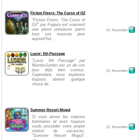
Fiction Fixers: The Curse of OZ
“Fiction Fixers: The Curse of
OZ” par Fugazo est vraiment
une pierre présieuse parmi
24, November
tous ses mauvais jeux
aujourd’hui....
Luxor: 5th Passage
“Luxor: 5th Passage” par
MumboJumbo est un de ces
jeux déjà bien connus.
23, November
Cependant, nous espérons
toujours obtenir quelque
chose de...
Summer Resort Mogul
Si vous aimez les stations
balnéaires et avez toujours
voulu posséder votre propre
22, November
station de vacances,
“Summer Resort Mogul”,