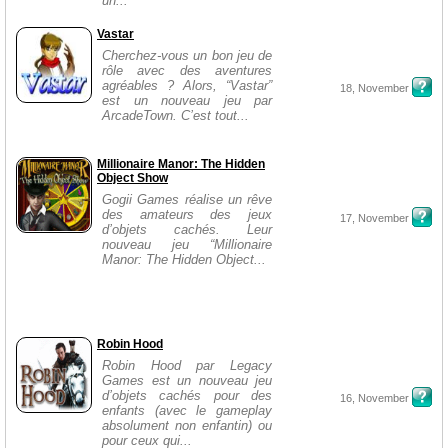
un...
Vastar
Cherchez-vous un bon jeu de
rôle avec des aventures
agréables ? Alors, “Vastar”
18, November
est un nouveau jeu par
ArcadeTown. C’est tout...
Millionaire Manor: The Hidden
Object Show
Gogii Games réalise un rêve
des amateurs des jeux
17, November
d’objets cachés. Leur
nouveau jeu “Millionaire
Manor: The Hidden Object...
Robin Hood
Robin Hood par Legacy
Games est un nouveau jeu
d’objets cachés pour des
16, November
enfants (avec le gameplay
absolument non enfantin) ou
pour ceux qui...