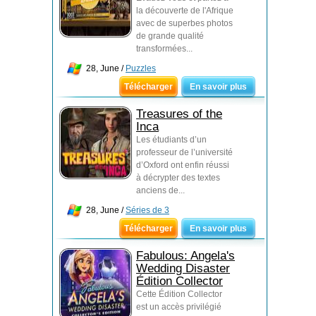
la découverte de l'Afrique
avec de superbes photos
de grande qualité
transformées...
28, June /
Puzzles
Télécharger
En savoir plus
Treasures of the
Inca
Les étudiants d’un
professeur de l’université
d’Oxford ont enfin réussi
à décrypter des textes
anciens de...
28, June /
Séries de 3
Télécharger
En savoir plus
Fabulous: Angela's
Wedding Disaster
Édition Collector
Cette Édition Collector
est un accès privilégié