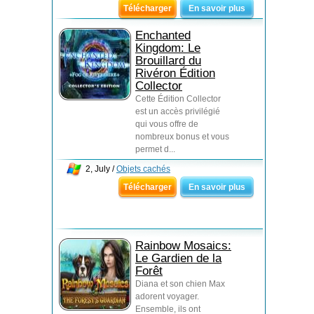
Télécharger
En savoir plus
Enchanted
Kingdom: Le
Brouillard du
Rivéron Édition
Collector
Cette Édition Collector
est un accès privilégié
qui vous offre de
nombreux bonus et vous
permet d...
2, July /
Objets cachés
Télécharger
En savoir plus
Rainbow Mosaics:
Le Gardien de la
Forêt
Diana et son chien Max
adorent voyager.
Ensemble, ils ont