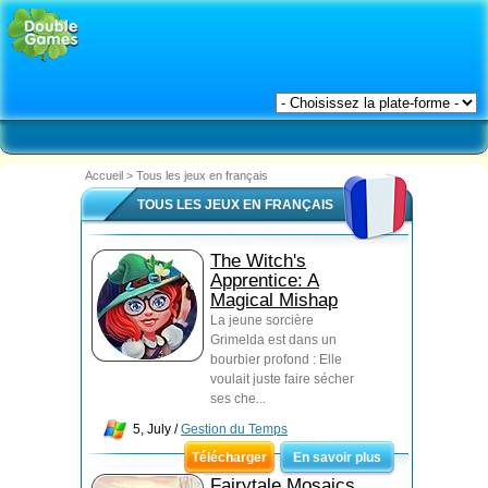
Accueil
>
Tous les jeux en français
TOUS LES JEUX EN FRANÇAIS
The Witch's
Apprentice: A
Magical Mishap
La jeune sorcière
Grimelda est dans un
bourbier profond : Elle
voulait juste faire sécher
ses che...
5, July /
Gestion du Temps
Télécharger
En savoir plus
Fairytale Mosaics