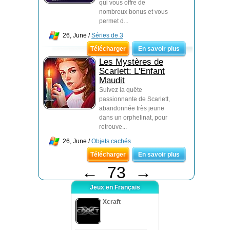
qui vous offre de
nombreux bonus et vous
permet d...
26, June /
Séries de 3
Télécharger
En savoir plus
Les Mystères de
Scarlett: L'Enfant
Maudit
Suivez la quête
passionnante de Scarlett,
abandonnée très jeune
dans un orphelinat, pour
retrouve...
26, June /
Objets cachés
Télécharger
En savoir plus
←
73
→
Jeux en Français
Xcraft