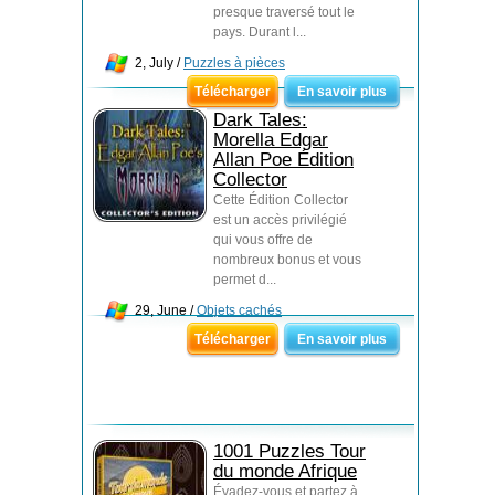
presque traversé tout le
pays. Durant l...
2, July /
Puzzles à pièces
Télécharger
En savoir plus
Dark Tales:
Morella Edgar
Allan Poe Édition
Collector
Cette Édition Collector
est un accès privilégié
qui vous offre de
nombreux bonus et vous
permet d...
29, June /
Objets cachés
Télécharger
En savoir plus
1001 Puzzles Tour
du monde Afrique
Évadez-vous et partez à