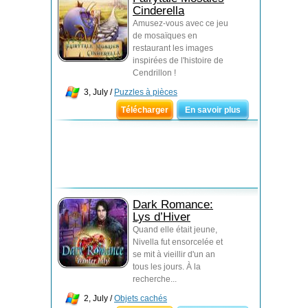
Cinderella
Amusez-vous avec ce jeu
de mosaïques en
restaurant les images
inspirées de l'histoire de
Cendrillon !
3, July /
Puzzles à pièces
Télécharger
En savoir plus
Dark Romance:
Lys d’Hiver
Quand elle était jeune,
Nivella fut ensorcelée et
se mit à vieillir d'un an
tous les jours. À la
recherche...
2, July /
Objets cachés