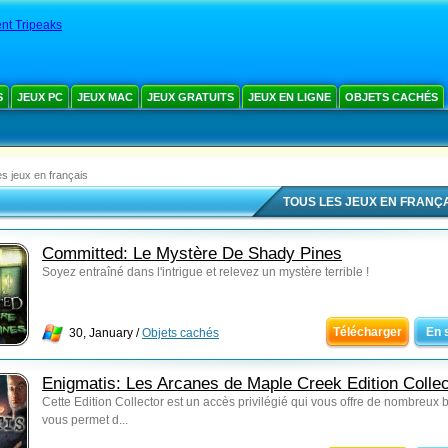
nt Tripeaks
S
JEUX PC
JEUX MAC
JEUX GRATUITS
JEUX EN LIGNE
OBJETS CACHÉS
es jeux en français
TOUS LES JEUX EN FRANÇ
Committed: Le Mystère De Shady Pines
Soyez entraîné dans l'intrigue et relevez un mystère terrible !
Télécharger
En 
30, January /
Objets cachés
Enigmatis: Les Arcanes de Maple Creek Edition Collec
Cette Edition Collector est un accès privilégié qui vous offre de nombreux 
vous permet d...