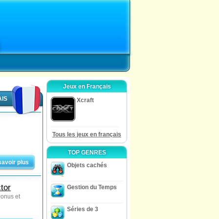
Jeux en Français
AIS
Xcraft
Tous les jeux en français
TOP GENRES
savoir plus
Objets cachés
tor
Gestion du Temps
bonus et
Séries de 3