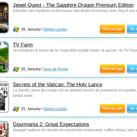
Jewel Quest - The Sapphire Dragon Premium Edition
Dévoilez des mystères et découvrez des terres inconnues avec Raj et son 
Télécharger
En 
26, January /
Objets cachés
TV Farm
<p>Devenez le héros de la <nobr>télé-réalité</nobr> à succès <b>TV Farm<
Télécharger
En 
26, January /
Jeux de Ferme
Secrets of the Vatican: The Holy Lance
La Sainte Lance de Longin est un artefact ancien de puissance incroyable, e
tombe entre ...
Télécharger
En 
25, January /
Objets cachés
Gourmania 2: Great Expectations
Voyagez autours du monde en ouvrant les restaurants, coffee-shops, bars e