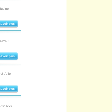
équipe !
savoir plus
/b> !...
savoir plus
t s'elle
savoir plus
t snacks !