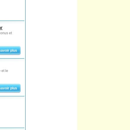
or
bonus et
savoir plus
 et le
savoir plus