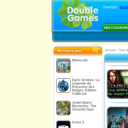
Exemple:
Ancie
MULTIJOUEUR
Accueil
>
Tous l
Meilleurs jeux
Minecraft
Dark Strokes: La
Légende du
Royaume des
Neiges. Edition
Collector
Jewel Quest
Mysteries: The
Seventh Gate
Arma 3