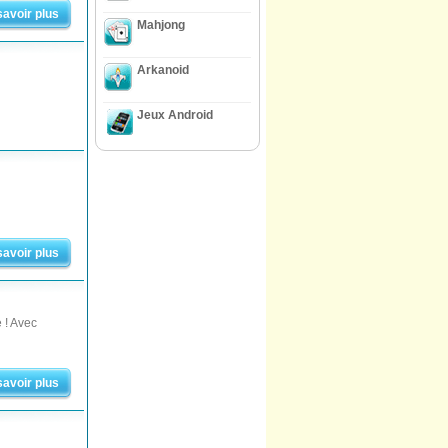
savoir plus
Mahjong
Arkanoid
Jeux Android
savoir plus
e ! Avec
savoir plus