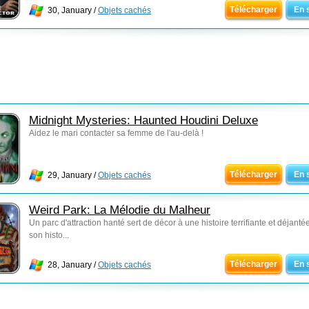
Télécharger
En 
30, January /
Objets cachés
Midnight Mysteries: Haunted Houdini Deluxe
Aidez le mari contacter sa femme de l'au-delà !
Télécharger
En 
29, January /
Objets cachés
Weird Park: La Mélodie du Malheur
Un parc d'attraction hanté sert de décor à une histoire terrifiante et déjanté
son histo...
Télécharger
En 
28, January /
Objets cachés