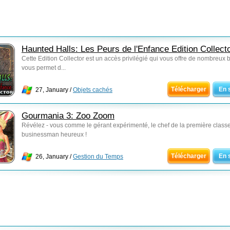
Haunted Halls: Les Peurs de l'Enfance Edition Collect
Cette Edition Collector est un accès privilégié qui vous offre de nombreux 
vous permet d...
Télécharger
En 
27, January /
Objets cachés
Gourmania 3: Zoo Zoom
Révélez - vous comme le gérant expérimenté, le chef de la première classe
businessman heureux !
Télécharger
En 
26, January /
Gestion du Temps