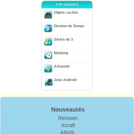
TOP GENRES
Objets cachés
Gestion du Temps
Séries de 3
Mahjong
Arkanoid
Jeux Android
Nouveautés
Renown
Xcraft
ANVIL