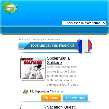
Accueil
>
Tous les jeux en français
TOUS LES JEUX EN FRANÇAIS
SpiderMania
Solitaire
Si vous ne connaissez
pas les jeux de Spider
Solitaire, laissez-vous
tenter et nous vous
expliquons les rﾃｨgles...
12, September /
Solitaires
Télécharger
En savoir plus
Vacation Quest: