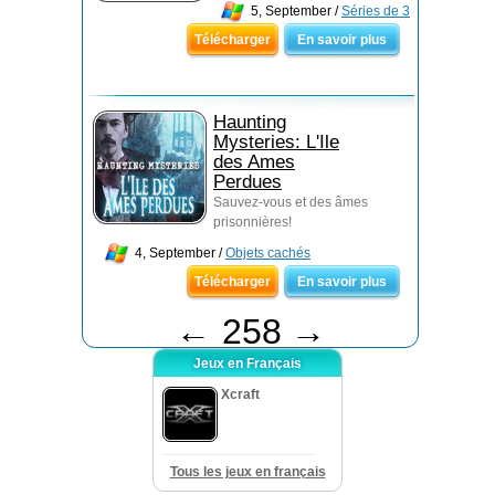
5, September /
Séries de 3
Télécharger
En savoir plus
Haunting
Mysteries: L'Ile
des Ames
Perdues
Sauvez-vous et des âmes
prisonnières!
4, September /
Objets cachés
Télécharger
En savoir plus
←
258
→
Jeux en Français
Xcraft
Tous les jeux en français