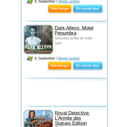
9, September /
Objets cachés
Télécharger
En savoir plus
Dark Alleys: Motel
Penumbra
retrouvez la fille de votre
ami!
8, September /
Objets cachés
Télécharger
En savoir plus
Royal Detective:
L'Armée des
Statues Edition