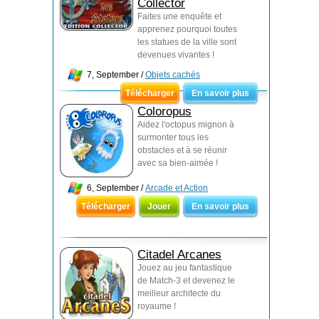
Collector
Faites une enquête et
apprenez pourquoi toutes
les statues de la ville sont
devenues vivantes !
7, September /
Objets cachés
Télécharger
En savoir plus
Coloropus
Aidez l'octopus mignon à
surmonter tous les
obstacles et à se réunir
avec sa bien-aimée !
6, September /
Arcade et Action
Télécharger
Jouer
En savoir plus
Citadel Arcanes
Jouez au jeu fantastique
de Match-3 et devenez le
meilleur architecte du
royaume !