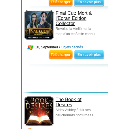
Télécharger
En savoir plus
Final Cut: Mort à
l'Ecran Edition
Collector
Révélez la vérité sur la
mort d'un cinéaste connu
!
10, September /
Objets cachés
Télécharger
En savoir plus
The Book of
Desires
Aidez Ashley à fuir ses
cauchemars nocturnes !