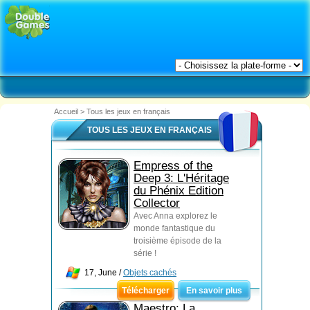
Accueil
>
Tous les jeux en français
TOUS LES JEUX EN FRANÇAIS
Empress of the
Deep 3: L'Héritage
du Phénix Edition
Collector
Avec Anna explorez le
monde fantastique du
troisième épisode de la
série !
17, June /
Objets cachés
Télécharger
En savoir plus
Maestro: La