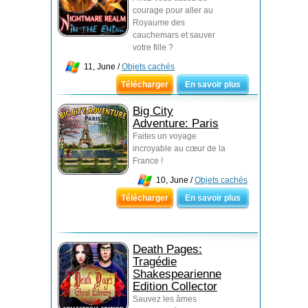
courage pour aller au
Royaume des
cauchemars et sauver
votre fille ?
11, June /
Objets cachés
Télécharger
En savoir plus
Big City
Adventure: Paris
Faites un voyage
incroyable au cœur de la
France !
10, June /
Objets cachés
Télécharger
En savoir plus
Death Pages:
Tragédie
Shakespearienne
Edition Collector
Sauvez les âmes