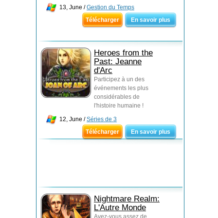
13, June /
Gestion du Temps
Télécharger
En savoir plus
Heroes from the
Past: Jeanne
d'Arc
Participez à un des
événements les plus
considérables de
l'histoire humaine !
12, June /
Séries de 3
Télécharger
En savoir plus
Nightmare Realm:
L'Autre Monde
Avez-vous assez de