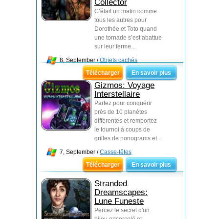
Collector
C’était un matin comme
tous les autres pour
Dorothée et Toto quand
une tornade s’est abattue
sur leur ferme...
8, September /
Objets cachés
Télécharger
En savoir plus
Gizmos: Voyage
Interstellaire
Partez pour conquérir
près de 10 planètes
différentes et remportez
le tournoi à coups de
grilles de nonograms et...
7, September /
Casse-têtes
Télécharger
En savoir plus
Stranded
Dreamscapes:
Lune Funeste
Percez le secret d'un