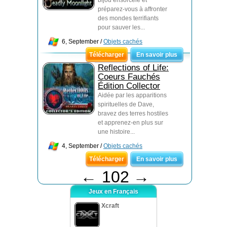
bijou ensorcelé et
préparez-vous à affronter
des mondes terrifiants
pour sauver les...
6, September /
Objets cachés
Télécharger
En savoir plus
Reflections of Life:
Coeurs Fauchés
Édition Collector
Aidée par les apparitions
spirituelles de Dave,
bravez des terres hostiles
et apprenez-en plus sur
une histoire...
4, September /
Objets cachés
Télécharger
En savoir plus
←
102
→
Jeux en Français
Xcraft