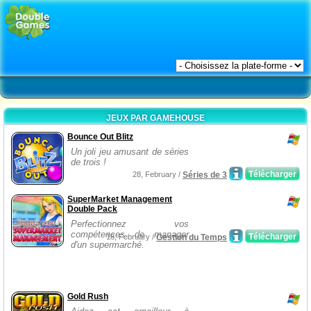
JEUX PAR GAMEHOUSE
Bounce Out Blitz
Un joli jeu amusant de séries
de trois !
Télécharger
28, February /
Séries de 3
SuperMarket Management
Double Pack
Perfectionnez vos
compétences de manager
Télécharger
18, February /
Gestion du Temps
d'un supermarché.
Gold Rush