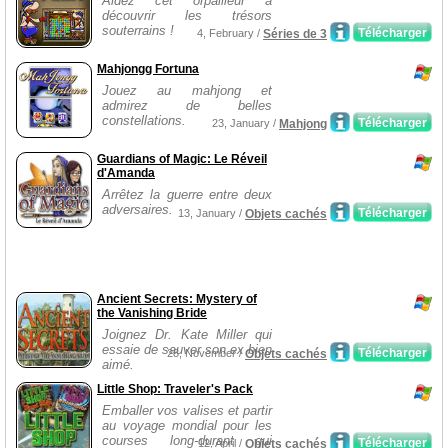
Aidez cet orpailleur à
découvrir les trésors
souterrains !
Télécharger
4, February /
Séries de 3
Mahjongg Fortuna
Jouez au mahjong et
admirez de belles
constellations.
Télécharger
23, January /
Mahjong
Guardians of Magic: Le Réveil
d'Amanda
Arrêtez la guerre entre deux
adversaires.
Télécharger
13, January /
Objets cachés
Ancient Secrets: Mystery of
the Vanishing Bride
Joignez Dr. Kate Miller qui
essaie de sauver son ex bien
Télécharger
28, November /
Objets cachés
aimé.
Little Shop: Traveler's Pack
Emballer vos valises et partir
au voyage mondial pour les
courses long-durant qui
Télécharger
12, April /
Objets cachés