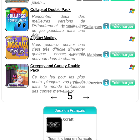
jouen...
Collapse! Double Pack
Rencontrer deux des
meilleures versions de
l'Effondrement de collection
Télécharger
5, December /
Collapses
de jeu populaire dans une
éditi...
Jigsaw Medley
Vous pourriez penser que
c'est très difficile d'inventer
quelque chose jamais
Télécharger
2, November /
Mahjong
nouveau dans le champ...
Creepsy and Cutsey Double
Pack
Ce bon jeu pour les plus
petits plongera vos enfants
Télécharger
31, October /
Puzzles
dans le monde fantastique
des contes merveilleux.
←
5
→
Jeux en Français
Xcraft
Tous les jeux en français