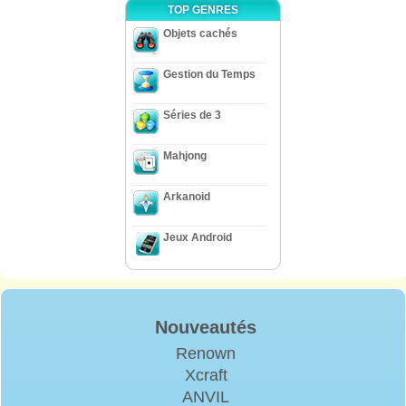
TOP GENRES
Objets cachés
Gestion du Temps
Séries de 3
Mahjong
Arkanoid
Jeux Android
Nouveautés
Renown
Xcraft
ANVIL