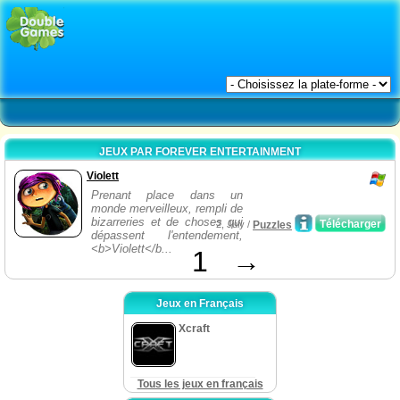
JEUX PAR FOREVER ENTERTAINMENT
Violett
Prenant place dans un
monde merveilleux, rempli de
bizarreries et de choses qui
Télécharger
2, July /
Puzzles
dépassent l'entendement,
<b>Violett</b...
1
→
Jeux en Français
Xcraft
Tous les jeux en français