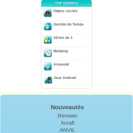
TOP GENRES
Objets cachés
Gestion du Temps
Séries de 3
Mahjong
Arkanoid
Jeux Android
Nouveautés
Renown
Xcraft
ANVIL