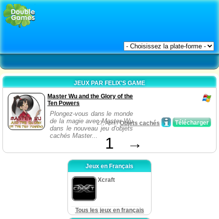
JEUX PAR FELIX'S GAME
Master Wu and the Glory of the
Ten Powers
Plongez-vous dans le monde
de la magie avec Master Wu
Télécharger
27, April /
Objets cachés
dans le nouveau jeu d'objets
cachés Master...
1
→
Jeux en Français
Xcraft
Tous les jeux en français