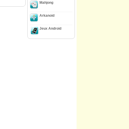
Mahjong
Arkanoid
Jeux Android