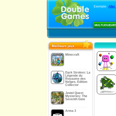
Exemple:
After
MULTIJOUEUR
Meilleurs jeux
Minecraft
Dark Strokes: La
Légende du
Royaume des
Neiges. Edition
Collector
Jewel Quest
Mysteries: The
Seventh Gate
Arma 3