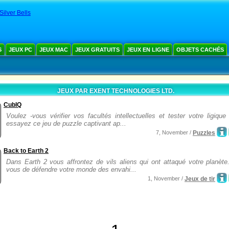
 Silver Bells
S
JEUX PC
JEUX MAC
JEUX GRATUITS
JEUX EN LIGNE
OBJETS CACHÉS
JEUX PAR EXENT TECHNOLOGIES LTD.
CubIQ
Voulez -vous vérifier vos facultés intellectuelles et tester votre ligique
essayez ce jeu de puzzle captivant ap...
7, November /
Puzzles
Back to Earth 2
Dans Earth 2 vous affrontez de vils aliens qui ont attaqué votre planète
vous de défendre votre monde des envahi...
1, November /
Jeux de tir