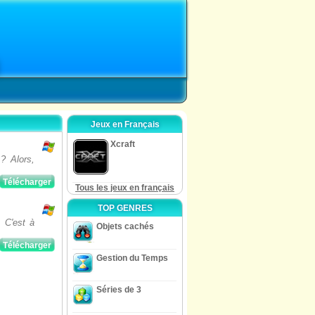
Jeux en Français
Xcraft
 ? Alors,
Télécharger
Tous les jeux en français
TOP GENRES
. C'est à
Objets cachés
Télécharger
Gestion du Temps
Séries de 3