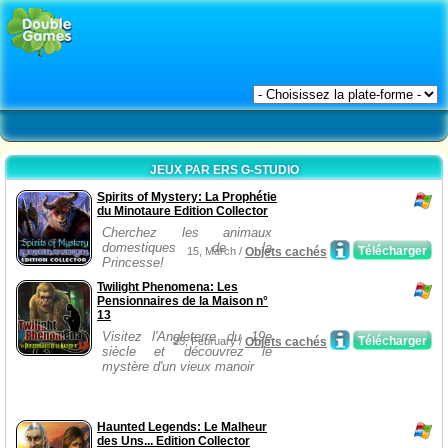
JEUX PAR ERS G-STUDIO
Spirits of Mystery: La Prophétie
du Minotaure Edition Collector
Cherchez les animaux
domestiques de la
Télécharger
15, March /
Objets cachés
Princesse!
Twilight Phenomena: Les
Pensionnaires de la Maison n°
13
Visitez l'Angleterre du 19e
Télécharger
25, February /
Objets cachés
siècle et découvrez le
mystère d'un vieux manoir
Haunted Legends: Le Malheur
des Uns... Edition Collector