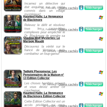
Incarnez un détective qui
doit enquêter sur un crime
Télécharger
22, February /
Objets cachés
commis dans un village
mystérieux!
Haunted Halls: La Vengeance
de Blackmore
Relevez le défit et résolvez
tous les casse-têtes
Télécharger
18, February /
Objets cachés
complexes pour empêcher le
Dr. Blackmore de prendre sa
Shadow Wolf Mysteries: Le
revenche!
Mariage Maudit
Découvrez la vérité sur le
fiancé de Veronica, puis
Télécharger
26, January /
Objets cachés
combattez un loup-garou!
Twilight Phenomena: Les
Pensionnaires de la Maison n°
13 Edition Collector
Les choses horribles arrivent
Télécharger
18, January /
Objets cachés
et vous devez arrêter ce
cauchemar.
Haunted Halls: La Vengeance
de Blackmore Edition Collector
Cette Edition Collector est un
accès privilégié qui vous
Télécharger
11, January /
Objets cachés