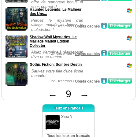
offre de nombreux bonus et
vous permet d...
Haunted Legends: Le Malheur
des Uns...
Pércez le mystère d'un
village maudit et brisez la
Télécharger
29, December /
Objets cachés
malédiction !
Shadow Wolf Mysteries: Le
Mariage Maudit Edition
Collector
Aidez Veronica à réaliser son
Télécharger
27, December /
Objets cachés
rêve et se marier!
Gothic Fiction: Sombre Destin
Sauvez votre fille d'une école
maudite!
Télécharger
22, December /
Objets cachés
←
9
→
Jeux en Français
Xcraft
Tous les jeux en français