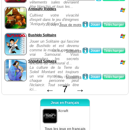
vêtements sales devraient
être blanchis et tous les...
Antiquity Riddles
Cultivez votre vivacité
d'esprit dans le jeu d'énigmes
''Antiquity Riddles''!
Jouer
Télécharger
23, July /
Jeux de mots
Bushido Solitaire
Jouer un Solitaire qui fascine
de Bushido et est devenu
comme le malade comme un
Jouer
Télécharger
10, July /
Solitaires
vrai Samouraï. Vous
apprendrez les secrets
Snowfall Solitaire
anciens du Samouraï d...
La culture de la Terre du
Soleil Montant est toujours
un vrai mystère. Et pas
Jouer
Télécharger
7, July /
Solitaires
chaque personne peut
l'éclaircir. Tout semble être
←
7
→
ici...
Jeux en Français
Xcraft
Tous les jeux en français