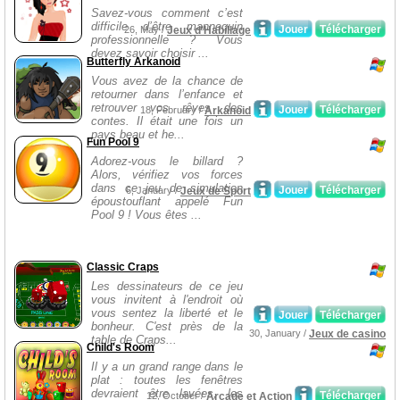
Savez-vous comment c’est
difficile d’être mannequin
Jouer
Télécharger
26, May /
Jeux d'Habillage
professionnelle ? Vous
devez savoir choisir ...
Butterfly Arkanoid
Vous avez de la chance de
retourner dans l’enfance et
retrouver vos rêves des
Jouer
Télécharger
18, February /
Arkanoid
contes. Il était une fois un
pays beau et he...
Fun Pool 9
Adorez-vous le billard ?
Alors, vérifiez vos forces
dans ce jeu de simulation
Jouer
Télécharger
6, January /
Jeux de Sport
époustouflant appelé Fun
Pool 9 ! Vous êtes ...
Classic Craps
Les dessinateurs de ce jeu
vous invitent à l'endroit où
vous sentez la liberté et le
Jouer
Télécharger
bonheur. C'est près de la
30, January /
Jeux de casino
table de Craps...
Child's Room
Il y a un grand range dans le
plat : toutes les fenêtres
devraient être lavées, les
Télécharger
12, October /
Arcade et Action