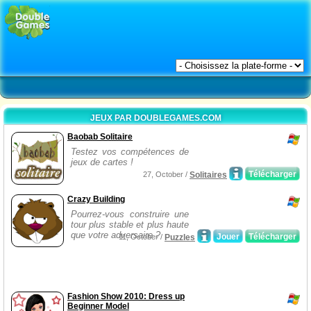
JEUX PAR DOUBLEGAMES.COM
Baobab Solitaire
Testez vos compétences de
jeux de cartes !
Télécharger
27, October /
Solitaires
Crazy Building
Pourrez-vous construire une
tour plus stable et plus haute
que votre adversaire ?
Jouer
Télécharger
11, October /
Puzzles
Fashion Show 2010: Dress up
Beginner Model