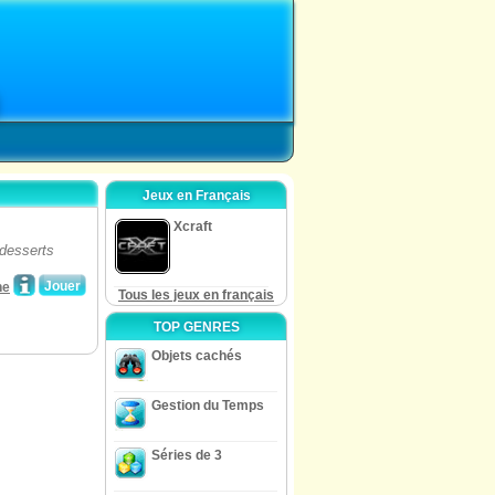
Jeux en Français
Xcraft
 desserts
Jouer
ne
Tous les jeux en français
TOP GENRES
Objets cachés
Gestion du Temps
Séries de 3