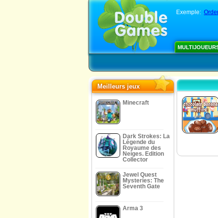
Exemple:
Orde
MULTIJOUEUR
Meilleurs jeux
Minecraft
Dark Strokes: La
Légende du
Royaume des
Neiges. Edition
Collector
Jewel Quest
Mysteries: The
Seventh Gate
Arma 3