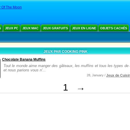
r Of The Moon
S
JEUX PC
JEUX MAC
JEUX GRATUITS
JEUX EN LIGNE
OBJETS CACHÉS
JEUX PAR COOKING PINK
Chocolate Banana Muffins
Tout le monde aime manger des gâteaux, les muffins et tous les types de
et nous parions vous n'...
28, January /
Jeux de Cuisi
1
→