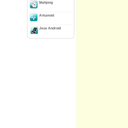
Mahjong
Arkanoid
Jeux Android