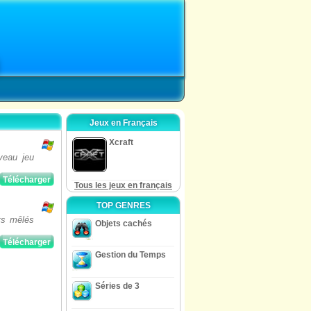
Jeux en Français
Xcraft
veau jeu
Télécharger
Tous les jeux en français
TOP GENRES
ts mêlés
Objets cachés
Télécharger
Gestion du Temps
Séries de 3