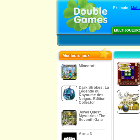
Exemple:
Mah 
MULTIJOUEUR
Meilleurs jeux
Minecraft
Dark Strokes: La
Légende du
Royaume des
Neiges. Edition
Collector
Jewel Quest
Mysteries: The
Seventh Gate
Arma 3