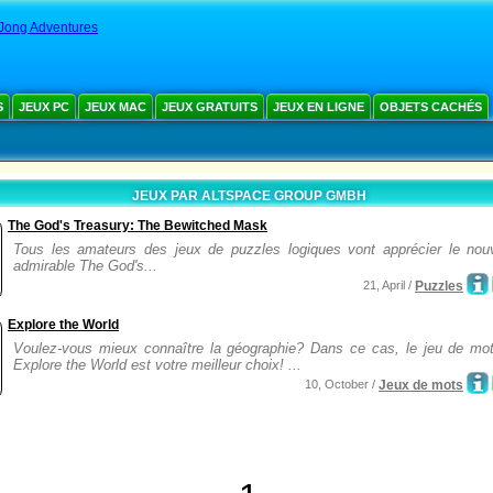
Jong Adventures
S
JEUX PC
JEUX MAC
JEUX GRATUITS
JEUX EN LIGNE
OBJETS CACHÉS
JEUX PAR ALTSPACE GROUP GMBH
The God's Treasury: The Bewitched Mask
Tous les amateurs des jeux de puzzles logiques vont apprécier le nou
admirable The God's...
21, April /
Puzzles
Explore the World
Voulez-vous mieux connaître la géographie? Dans ce cas, le jeu de mo
Explore the World est votre meilleur choix! ...
10, October /
Jeux de mots