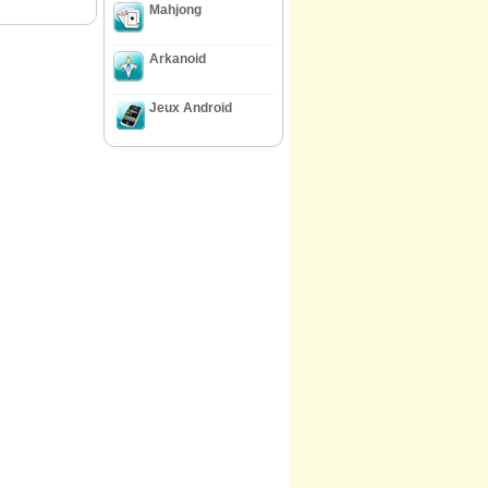
Mahjong
Arkanoid
Jeux Android