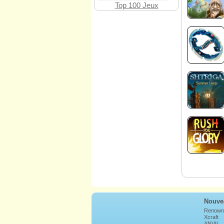
Top 100 Jeux
Nouve
Renown
Xcraft
ANVIL