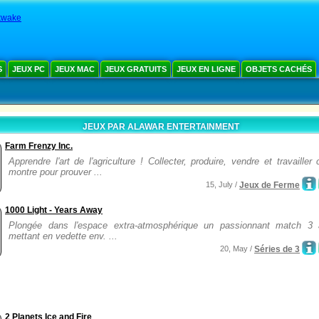
kwake
S
JEUX PC
JEUX MAC
JEUX GRATUITS
JEUX EN LIGNE
OBJETS CACHÉS
JEUX PAR ALAWAR ENTERTAINMENT
Farm Frenzy Inc.
Apprendre l'art de l'agriculture ! Collecter, produire, vendre et travailler 
montre pour prouver ...
15, July /
Jeux de Ferme
1000 Light - Years Away
Plongée dans l'espace extra-atmosphérique un passionnant match 3 
mettant en vedette env. ...
20, May /
Séries de 3
2 Planets Ice and Fire