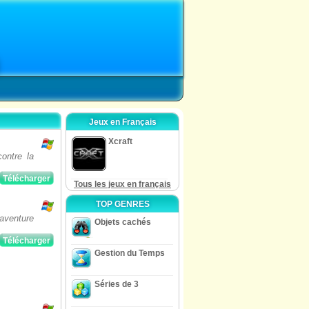
Jeux en Français
Xcraft
contre la
Télécharger
Tous les jeux en français
TOP GENRES
aventure
Objets cachés
Télécharger
Gestion du Temps
Séries de 3