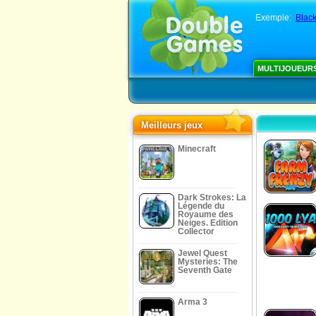
Exemple:
Blac
MULTIJOUEUR
Meilleurs jeux
Minecraft
Dark Strokes: La
Légende du
Royaume des
Neiges. Edition
Collector
Jewel Quest
Mysteries: The
Seventh Gate
Arma 3