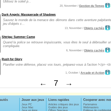
Utilisez le soleil p...
20, November /
Gestion du Temps
Dark Angels: Masquerade of Shadows
Sauvez le monde de la menace des démons dans cette aventure palpitante
jeu d'objets c...
13, November /
Objets cachés
Shtriga: Summer Camp
Quand la police se retrouve impuissante, vous êtes le seul à débrouiller un
compliquée.
6, November /
Objets cachés
Rush for Glory
Planifier votre défense, placez vos tours, préparez-vous à l'action !</p> <b
1, October /
Arcade et Action
←
7
→
autés
Jouer aux jeux
Liens rapides
Cooperer avec no
Jeux PC
Articles critiques des jeux
Partenaires
Jeux Mac
Guides des jeux
Webmasters
Jeux en ligne
Offres Speciaux
Politique de confidential