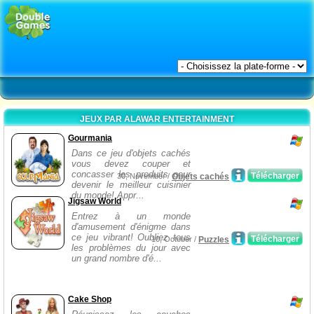
JEUX PAR ALAWAR ENTERTAINMENT
Gourmania
Dans ce jeu d'objets cachés
vous devez couper et
concasser les produits pour
Télécharger
30, November /
Objets cachés
devenir le meilleur cuisinier
du monde! Appr...
Jigsaw World
Entrez à un monde
d'amusement d'énigme dans
ce jeu vibrant! Oubliez tous
Télécharger
10, October /
Puzzles
les problèmes du jour avec
un grand nombre d'é...
Cake Shop