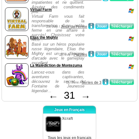
impatientes et ne quittent.
Ajoutez des condiments
Virtual Farm
pou...
Virtual Farm vous fait
responsable de la
transformation d'une petite
Jouer
Télécharger
23, July /
Jeux de Ferme
ferme en une affaire à
succès! Choisissez votre
Elias the Mighty
réco...
Basé sur un héros populaire
russe légendaire, Elias the
Mighty est un jeu d'énigme
Jouer
Télécharger
21, July /
Puzzles
d'arcade avec le gameplay
excellent....
La Malédiction de Montezuma
Lancez-vous dans des
aventures captivantes,
découvrez le secret du
Télécharger
11, June /
Séries de 3
Fontaine de Jeunesse
légendair...
←
31
→
Jeux en Français
Xcraft
Tous les jeux en français