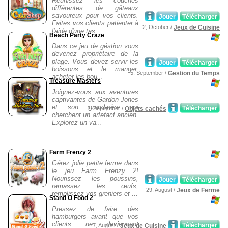
Réunissez les couches
différentes de gâteaux
savoureux pour vos clients.
Jouer
Télécharger
Faites vos clients patienter à
2, October /
Jeux de Cuisine
l'aide d'une tas...
Beach Party Craze
Dans ce jeu de géstion vous
devenez propriétaire de la
plage. Vous devez servir les
Jouer
Télécharger
boissons et le manger,
5, September /
Gestion du Temps
acheter les bou...
Treasure Masters
Joignez-vous aux aventures
captivantes de Gardon Jones
et son grand-père qui
Télécharger
1, September /
Objets cachés
cherchent un artefact ancien.
Explorez un va...
Farm Frenzy 2
Gérez jolie petite ferme dans
le jeu Farm Frenzy 2!
Nourissez les poussins,
Jouer
Télécharger
ramassez les œufs,
29, August /
Jeux de Ferme
remplissez vos greniers et ...
Stand O Food 2
Pressez de faire des
hamburgers avant que vos
clients ne deviennent
Télécharger
7, August /
Jeux de Cuisine