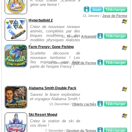
A vous d'aider Scarlette à
gérer une ferme !
Jouer
Télécharger
13, January /
Jeux de Ferme
Hyperballoid 2
Créez de nouveaux niveaux
animés, complétés par des
briques modifiées et des
Télécharger
11, January /
Arkanoid
modèles physiques réalistes
!
Farm Frenzy: Gone Fishing
Scarlette découvre de
nouveaux territoires ! Les
îles tropicales vont faire
Télécharger
14, December /
Jeux de Ferme
partie de l'empire Frenzy !
Alabama Smith Double Pack
Sauvez le brave explorateur
et voyageur Alabama Smith !
Télécharger
13, December /
Objets cachés
Ski Resort Mogul
Créez la station de ski de
vos rêves !
Télécharger
7, December /
Gestion du Temps