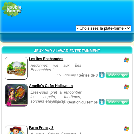
JEUX PAR ALAWAR ENTERTAINMENT
Les Îles Enchantées
Redonnez vie aux Îles
Enchantées !
Télécharger
15, February /
Séries de 3
Amelie's Cafe: Halloween
Etes-vous prêt à rencontrer
les esprits, fantômes,
sorciers et vampires ?
Télécharger
16, January /
Gestion du Temps
Farm Frenzy 3