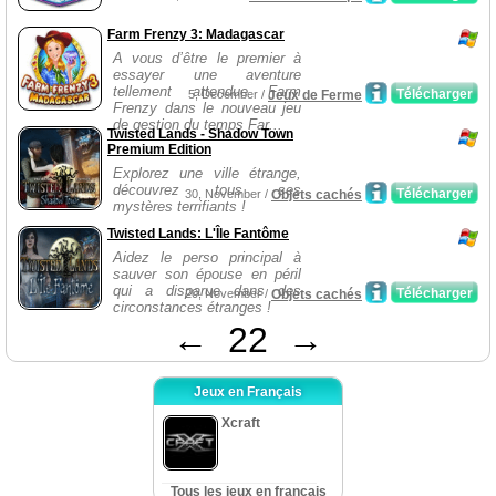
Farm Frenzy 3: Madagascar
A vous d’être le premier à
essayer une aventure
tellement attendue Farm
Télécharger
5, December /
Jeux de Ferme
Frenzy dans le nouveau jeu
de gestion du temps Far...
Twisted Lands - Shadow Town
Premium Edition
Explorez une ville étrange,
découvrez tous ses
Télécharger
30, November /
Objets cachés
mystères terrifiants !
Twisted Lands: L'Île Fantôme
Aidez le perso principal à
sauver son épouse en péril
qui a disparue dans des
Télécharger
20, November /
Objets cachés
circonstances étranges !
←
22
→
Jeux en Français
Xcraft
Tous les jeux en français