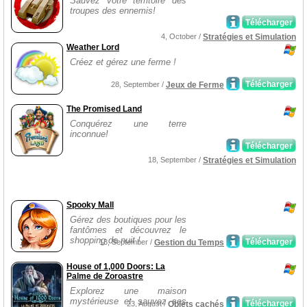
Sauvez votre territoire des
troupes des ennemis!
Télécharger
4, October /
Stratégies et Simulation
Weather Lord
Créez et gérez une ferme !
Télécharger
28, September /
Jeux de Ferme
The Promised Land
Conquérez une terre
inconnue!
Télécharger
18, September /
Stratégies et Simulation
Spooky Mall
Gérez des boutiques pour les
fantômes et découvrez le
shopping de nuit !
Télécharger
13, September /
Gestion du Temps
House of 1,000 Doors: La
Palme de Zoroastre
Explorez une maison
mystérieuse et sauvez ses
Télécharger
23, August /
Objets cachés