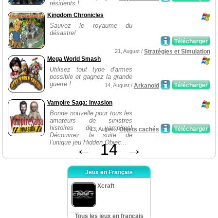
résidents !
Kingdom Chronicles
Sauvez le royaume du
désastre!
Télécharger
21, August /
Stratégies et Simulation
Mega World Smash
Utilisez tout type d'armes
possible et gagnez la grande
guerre !
Télécharger
14, August /
Arkanoid
Vampire Saga: Invasion
Bonne nouvelle pour tous les
amateurs de sinistres
histoires de vampires!
Télécharger
13, August /
Objets cachés
Découvrez la suite de
l’unique jeu Hidden Objec...
←
14
→
Jeux en Français
Xcraft
Tous les jeux en français