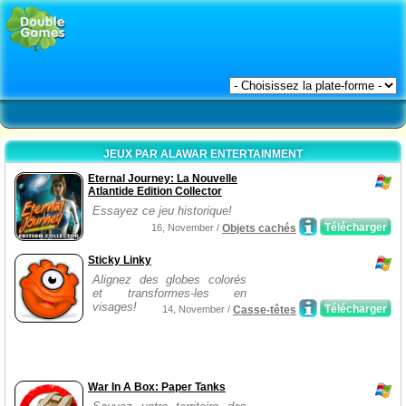
JEUX PAR ALAWAR ENTERTAINMENT
Eternal Journey: La Nouvelle
Atlantide Edition Collector
Essayez ce jeu historique!
Télécharger
16, November /
Objets cachés
Sticky Linky
Alignez des globes colorés
et transformes-les en
visages!
Télécharger
14, November /
Casse-têtes
War In A Box: Paper Tanks