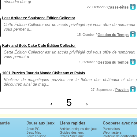
résoudre des gr...
22, October /
Casse-têtes
Lost Artifacts: Soulstone Édition Collector
Cette Édition Collector est un accès privilégié qui vous offre de nombreux
vous permet d...
15, October /
Gestion du Temps
Katy and Bob: Cake Cafe Édition Collector
Cette Édition Collector est un accès privilégié qui vous offre de nombreux
vous permet d...
1, October /
Gestion du Temps
1001 Puzzles Tour du Monde Châteaux et Palais
Réalisez de magnifiques puzzles sur le thème des châteaux et des p
découvrez ainsi de mag...
27, September /
Puzzles
←
5
→
autés
Jouer aux jeux
Liens rapides
Cooperer avec no
Jeux PC
Articles critiques des jeux
Partenaires
Jeux Mac
Guides des jeux
Webmasters
Jeux en ligne
Offres Speciaux
Politique de confidential