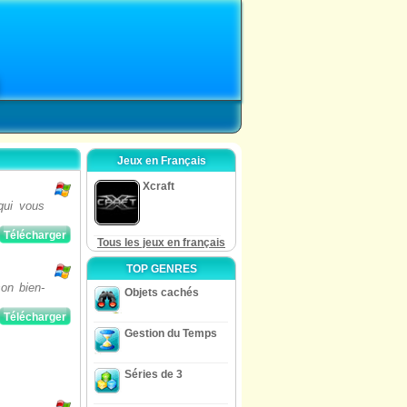
Jeux en Français
Xcraft
qui vous
Télécharger
Tous les jeux en français
TOP GENRES
on bien-
Objets cachés
Télécharger
Gestion du Temps
Séries de 3