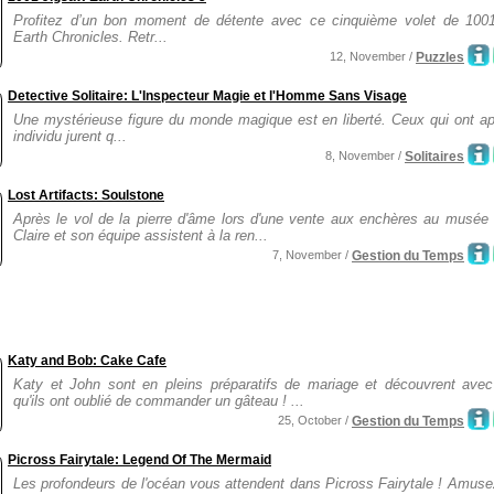
Profitez d’un bon moment de détente avec ce cinquième volet de 100
Earth Chronicles. Retr...
12, November /
Puzzles
Detective Solitaire: L'Inspecteur Magie et l'Homme Sans Visage
Une mystérieuse figure du monde magique est en liberté. Ceux qui ont ap
individu jurent q...
8, November /
Solitaires
Lost Artifacts: Soulstone
Après le vol de la pierre d'âme lors d'une vente aux enchères au musée 
Claire et son équipe assistent à la ren...
7, November /
Gestion du Temps
Katy and Bob: Cake Cafe
Katy et John sont en pleins préparatifs de mariage et découvrent avec
qu'ils ont oublié de commander un gâteau ! ...
25, October /
Gestion du Temps
Picross Fairytale: Legend Of The Mermaid
Les profondeurs de l'océan vous attendent dans Picross Fairytale ! Amus