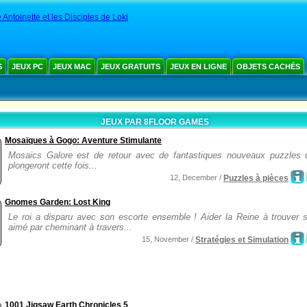
 Antoinette et les Disciples de Loki
S
JEUX PC
JEUX MAC
JEUX GRATUITS
JEUX EN LIGNE
OBJETS CACHÉS
JEUX PAR 8FLOOR GAMES
Mosaïques à Gogo: Aventure Stimulante
Mosaics Galore est de retour avec de fantastiques nouveaux puzzles 
plongeront cette fois...
12, December /
Puzzles à pièces
Gnomes Garden: Lost King
Le roi a disparu avec son escorte ensemble ! Aider la Reine à trouver s
aimé par cheminant à travers...
15, November /
Stratégies et Simulation
1001 Jigsaw Earth Chronicles 5