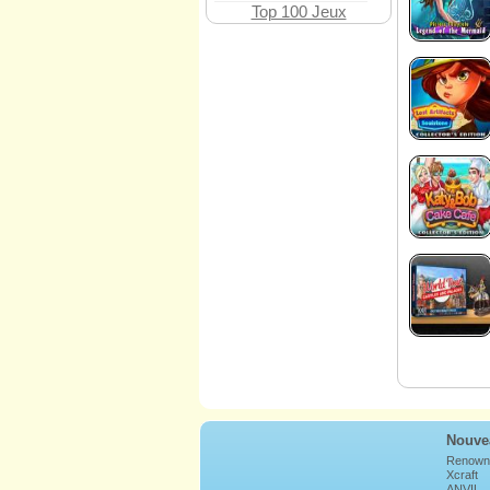
Top 100 Jeux
Nouve
Renown
Xcraft
ANVIL