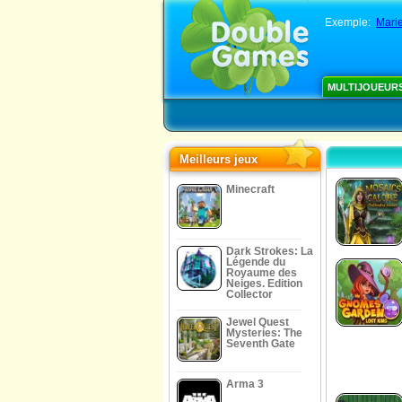
Exemple:
Marie
MULTIJOUEUR
Meilleurs jeux
Minecraft
Dark Strokes: La
Légende du
Royaume des
Neiges. Edition
Collector
Jewel Quest
Mysteries: The
Seventh Gate
Arma 3