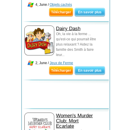
4, June /
Objets cachés
Télécharger
En savoir plus
Dairy Dash
Oh, la vie à la ferme ...
qu'est-ce qui pourrait être
plus relaxant ? Aidez la
famille des Smith à faire
leur...
2, June /
Jeux de Ferme
Télécharger
En savoir plus
Women's Murder
Club: Mort
Ecarlate