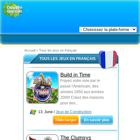
Accueil
>
Tous les jeux en français
TOUS LES JEUX EN FRANÇAIS
Build in Time
Frayez votre voie par le
passé l'Américain, des
années 1950 aux années
2000! Créez des maisons
pour des...
13, June /
Jeux de Construction
Télécharger
En savoir plus
The Clumsys