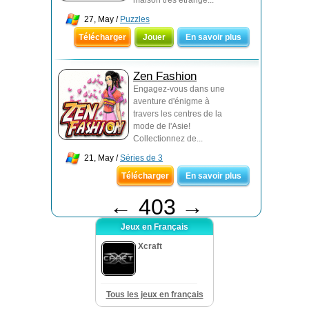
maison très étrange...
27, May /
Puzzles
Télécharger
Jouer
En savoir plus
Zen Fashion
Engagez-vous dans une
aventure d'énigme à
travers les centres de la
mode de l'Asie!
Collectionnez de...
21, May /
Séries de 3
Télécharger
En savoir plus
←
403
→
Jeux en Français
Xcraft
Tous les jeux en français