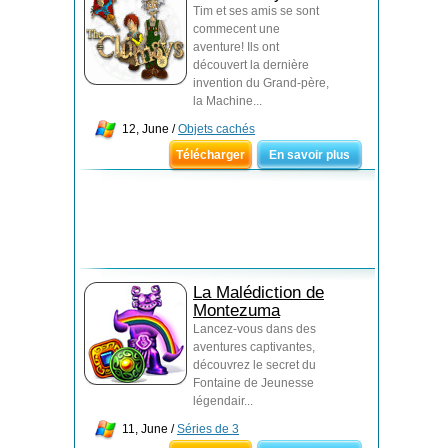
Tim et ses amis se sont
commecent une
aventure! Ils ont
découvert la dernière
invention du Grand-père,
la Machine...
12, June /
Objets cachés
Télécharger
En savoir plus
La Malédiction de
Montezuma
Lancez-vous dans des
aventures captivantes,
découvrez le secret du
Fontaine de Jeunesse
légendair...
11, June /
Séries de 3