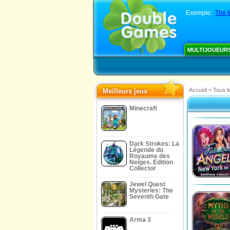
Exemple:
The M
MULTIJOUEUR
Accueil
>
Tous l
Meilleurs jeux
Minecraft
Dark Strokes: La
Légende du
Royaume des
Neiges. Edition
Collector
Jewel Quest
Mysteries: The
Seventh Gate
Arma 3