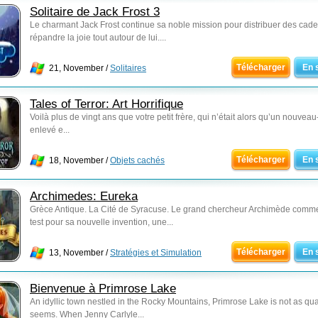
Solitaire de Jack Frost 3
Le charmant Jack Frost continue sa noble mission pour distribuer des cade
répandre la joie tout autour de lui....
Télécharger
En 
21, November /
Solitaires
Tales of Terror: Art Horrifique
Voilà plus de vingt ans que votre petit frère, qui n’était alors qu’un nouveau
enlevé e...
Télécharger
En 
18, November /
Objets cachés
Archimedes: Eureka
Grèce Antique. La Cité de Syracuse. Le grand chercheur Archimède comm
test pour sa nouvelle invention, une...
Télécharger
En 
13, November /
Stratégies et Simulation
Bienvenue à Primrose Lake
An idyllic town nestled in the Rocky Mountains, Primrose Lake is not as quai
seems. When Jenny Carlyle...