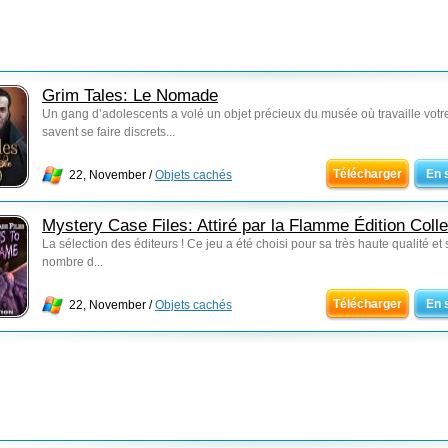
Grim Tales: Le Nomade
Un gang d’adolescents a volé un objet précieux du musée où travaille votre
savent se faire discrets...
Télécharger
En 
22, November /
Objets cachés
Mystery Case Files: Attiré par la Flamme Édition Colle
La sélection des éditeurs ! Ce jeu a été choisi pour sa très haute qualité et
nombre d...
Télécharger
En 
22, November /
Objets cachés