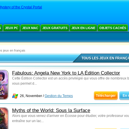
ystery of the Crystal Portal
S
JEUX PC
JEUX MAC
JEUX GRATUITS
JEUX EN LIGNE
OBJETS CACHÉS
es jeux en français
TOUS LES JEUX EN FRANÇ
Fabulous: Angela New York to LA Édition Collector
Cette Édition Collector est un accès privilégié qui vous offre de nombreux 
vous permet d...
Télécharger
En 
26, November /
Gestion du Temps
Myths of the World: Sous la Surface
Alors que vous venez d'arriver en Écosse pour étudier, votre professeur vo
entraîne sur un lac...