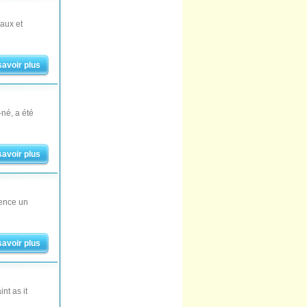
aux et
savoir plus
-né, a été
savoir plus
ence un
savoir plus
nt as it