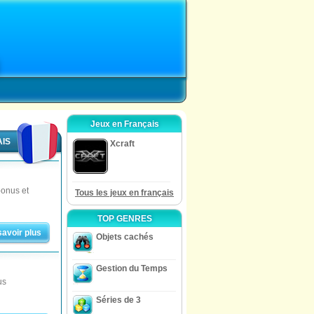
Jeux en Français
AIS
Xcraft
bonus et
Tous les jeux en français
TOP GENRES
savoir plus
Objets cachés
Gestion du Temps
us
Séries de 3