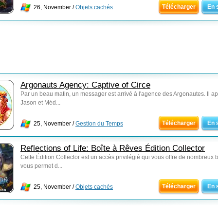
Télécharger
En 
26, November /
Objets cachés
Argonauts Agency: Captive of Circe
Par un beau matin, un messager est arrivé à l'agence des Argonautes. Il ap
Jason et Méd...
Télécharger
En 
25, November /
Gestion du Temps
Reflections of Life: Boîte à Rêves Édition Collector
Cette Édition Collector est un accès privilégié qui vous offre de nombreux 
vous permet d...
Télécharger
En 
25, November /
Objets cachés