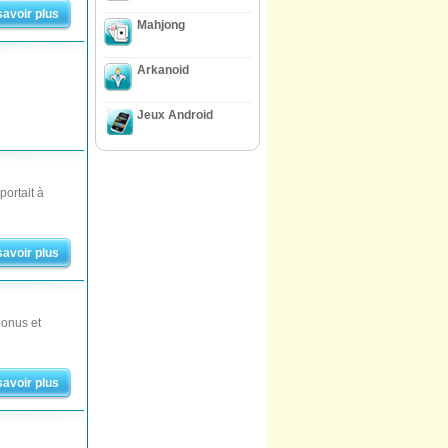
savoir plus
Mahjong
Arkanoid
Jeux Android
portait à
savoir plus
bonus et
savoir plus