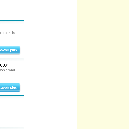
 sœur. Ils
savoir plus
ctor
 son grand
savoir plus