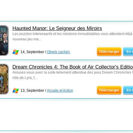
Haunted Manor: Le Seigneur des Miroirs
Les puzzles interessants et les missions innoubliables vous attendent déjà
nouveau jeu ma...
Télécharger
En 
14, September /
Objets cachés
Dream Chronicles 4: The Book of Air Collector's Editi
Amusez-vous avec la suite tellement attendue des jeux Dream Chronicles !
rôle de Lyra, f...
Télécharger
En 
13, September /
Arcade et Action