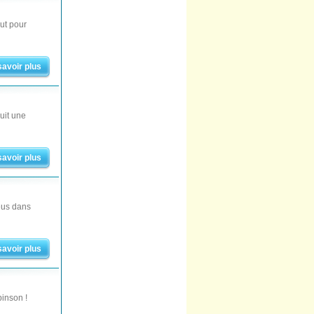
out pour
savoir plus
uit une
savoir plus
eus dans
savoir plus
binson !