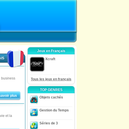
Jeux en Français
AIS
Xcraft
e business
Tous les jeux en français
TOP GENRES
savoir plus
Objets cachés
Gestion du Temps
ie et la
Séries de 3