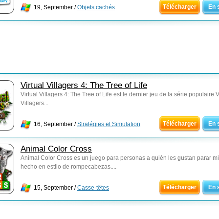
Télécharger
En 
19, September /
Objets cachés
Virtual Villagers 4: The Tree of Life
Virtual Villagers 4: The Tree of Life est le dernier jeu de la série populaire V
Villagers...
Télécharger
En 
16, September /
Stratégies et Simulation
Animal Color Cross
Animal Color Cross es un juego para personas a quién les gustan parar mi
hecho en estilo de rompecabezas....
Télécharger
En 
15, September /
Casse-têtes