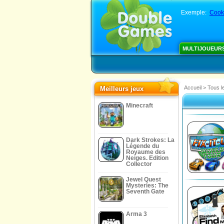
Exemple:
Cook
MULTIJOUEUR
Accueil
>
Tous l
Meilleurs jeux
Minecraft
Dark Strokes: La
Légende du
Royaume des
Neiges. Edition
Collector
Jewel Quest
Mysteries: The
Seventh Gate
Arma 3