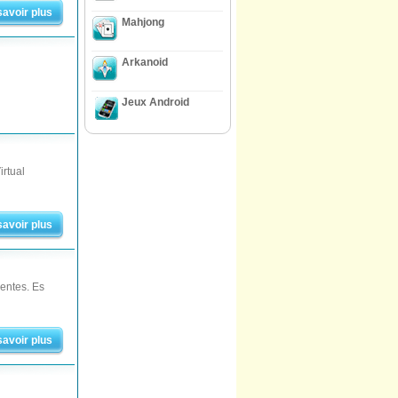
savoir plus
Mahjong
Arkanoid
Jeux Android
irtual
savoir plus
entes. Es
savoir plus