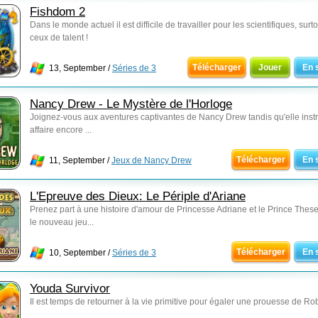
Fishdom 2
Dans le monde actuel il est difficile de travailler pour les scientifiques, surt
ceux de talent !
Télécharger
Jouer
En 
13, September /
Séries de 3
Nancy Drew - Le Mystère de l'Horloge
Joignez-vous aux aventures captivantes de Nancy Drew tandis qu'elle instr
affaire encore ...
Télécharger
En 
11, September /
Jeux de Nancy Drew
L'Epreuve des Dieux: Le Périple d'Ariane
Prenez part à une histoire d'amour de Princesse Adriane et le Prince Thes
le nouveau jeu...
Télécharger
En 
10, September /
Séries de 3
Youda Survivor
Il est temps de retourner à la vie primitive pour égaler une prouesse de Ro