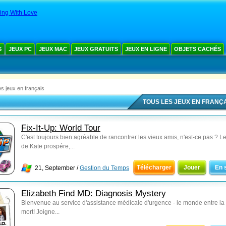
ing With Love
S
JEUX PC
JEUX MAC
JEUX GRATUITS
JEUX EN LIGNE
OBJETS CACHÉS
es jeux en français
TOUS LES JEUX EN FRANÇ
Fix-It-Up: World Tour
C'est toujours bien agréable de rancontrer les vieux amis, n'est-ce pas ? L
de Kate prospére,...
Télécharger
Jouer
En 
21, September /
Gestion du Temps
Elizabeth Find MD: Diagnosis Mystery
Bienvenue au service d'assistance médicale d'urgence - le monde entre la v
mort! Joigne...