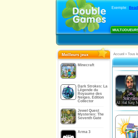
Exemple:
Bead
MULTIJOUEUR
Accueil
>
Tous l
Meilleurs jeux
Minecraft
Dark Strokes: La
Légende du
Royaume des
Neiges. Edition
Collector
Jewel Quest
Mysteries: The
Seventh Gate
Arma 3