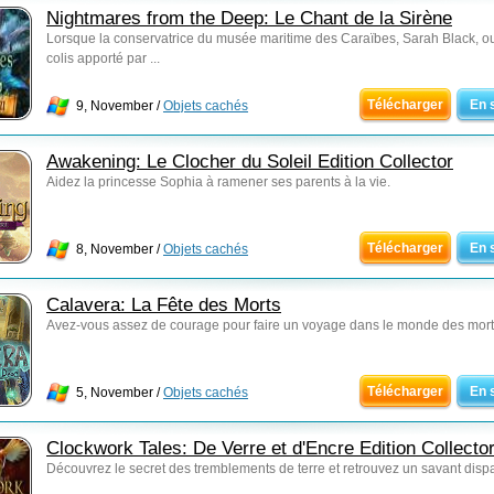
Nightmares from the Deep: Le Chant de la Sirène
Lorsque la conservatrice du musée maritime des Caraïbes, Sarah Black, o
colis apporté par ...
Télécharger
En 
9, November /
Objets cachés
Awakening: Le Clocher du Soleil Edition Collector
Aidez la princesse Sophia à ramener ses parents à la vie.
Télécharger
En 
8, November /
Objets cachés
Calavera: La Fête des Morts
Avez-vous assez de courage pour faire un voyage dans le monde des mort
Télécharger
En 
5, November /
Objets cachés
Clockwork Tales: De Verre et d'Encre Edition Collecto
Découvrez le secret des tremblements de terre et retrouvez un savant disp