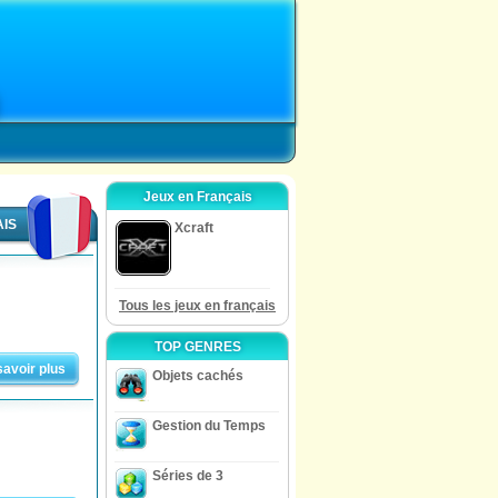
Jeux en Français
AIS
Xcraft
Tous les jeux en français
TOP GENRES
savoir plus
Objets cachés
Gestion du Temps
Séries de 3