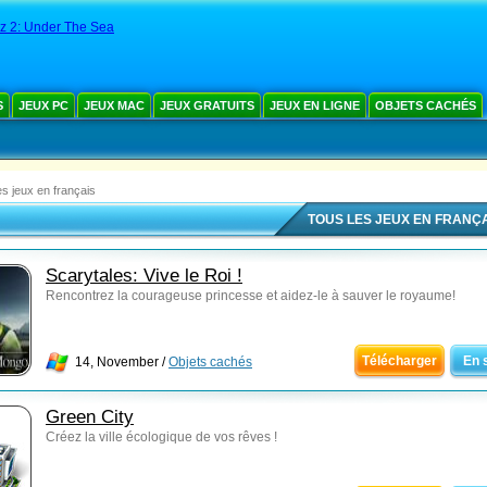
z 2: Under The Sea
S
JEUX PC
JEUX MAC
JEUX GRATUITS
JEUX EN LIGNE
OBJETS CACHÉS
es jeux en français
TOUS LES JEUX EN FRANÇ
Scarytales: Vive le Roi !
Rencontrez la courageuse princesse et aidez-le à sauver le royaume!
Télécharger
En 
14, November /
Objets cachés
Green City
Créez la ville écologique de vos rêves !