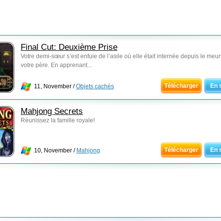
Final Cut: Deuxième Prise
Votre demi-sœur s’est enfuie de l’asile où elle était internée depuis le meur
votre père. En apprenant...
Télécharger
En 
11, November /
Objets cachés
Mahjong Secrets
Réunissez la famille royale!
Télécharger
En 
10, November /
Mahjong