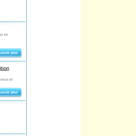
us en
savoir plus
tion
bonus et
savoir plus