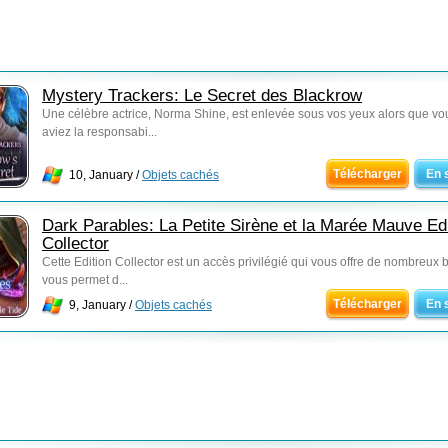
Mystery Trackers: Le Secret des Blackrow
Une célèbre actrice, Norma Shine, est enlevée sous vos yeux alors que vo
aviez la responsabi...
Télécharger
En 
10, January /
Objets cachés
Dark Parables: La Petite Sirène et la Marée Mauve Edi
Collector
Cette Edition Collector est un accès privilégié qui vous offre de nombreux 
vous permet d...
Télécharger
En 
9, January /
Objets cachés