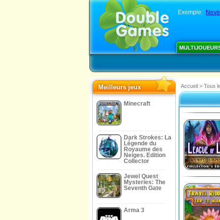
Exemple:
Never
MULTIJOUEUR
Accueil
>
Tous l
Meilleurs jeux
Minecraft
Dark Strokes: La
Légende du
Royaume des
Neiges. Edition
Collector
Jewel Quest
Mysteries: The
Seventh Gate
Arma 3