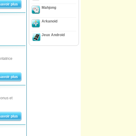
savoir plus
Mahjong
Arkanoid
Jeux Android
ntatrice
savoir plus
bonus et
savoir plus