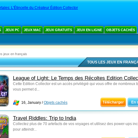
tales: L'Étincelle du Créateur Édition Collector
S
JEUX PC
JEUX MAC
JEUX GRATUITS
JEUX EN LIGNE
OBJETS CACHÉS
es jeux en français
TOUS LES JEUX EN FRANÇ
League of Light: Le Temps des Récoltes Edition Collec
Cette Edition Collector est un accès privilégié qui vous offre de nombreux 
vous permet d...
Télécharger
En 
16, January /
Objets cachés
Travel Riddles: Trip to India
Collectez plus de 70 artefacts de vos voyages et utilisez des power-ups in
pour atteindr...