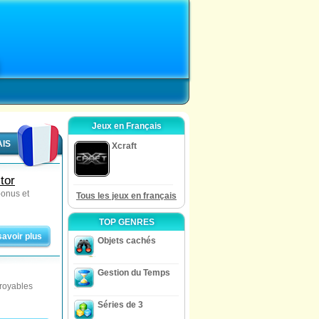
Jeux en Français
AIS
Xcraft
tor
bonus et
Tous les jeux en français
TOP GENRES
savoir plus
Objets cachés
Gestion du Temps
croyables
Séries de 3