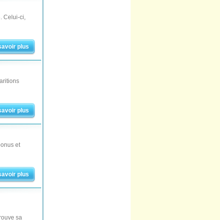
 Celui-ci,
savoir plus
aritions
savoir plus
bonus et
savoir plus
trouve sa