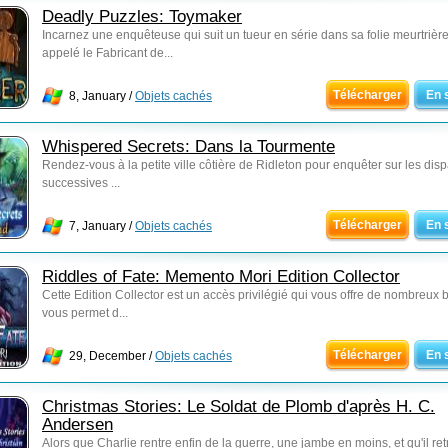
Deadly Puzzles: Toymaker
Incarnez une enquêteuse qui suit un tueur en série dans sa folie meurtrière.
appelé le Fabricant de...
Télécharger
En 
8, January /
Objets cachés
Whispered Secrets: Dans la Tourmente
Rendez-vous à la petite ville côtière de Ridleton pour enquêter sur les disp
successives ...
Télécharger
En 
7, January /
Objets cachés
Riddles of Fate: Memento Mori Edition Collector
Cette Edition Collector est un accès privilégié qui vous offre de nombreux 
vous permet d...
Télécharger
En 
29, December /
Objets cachés
Christmas Stories: Le Soldat de Plomb d'après H. C.
Andersen
Alors que Charlie rentre enfin de la guerre, une jambe en moins, et qu'il re