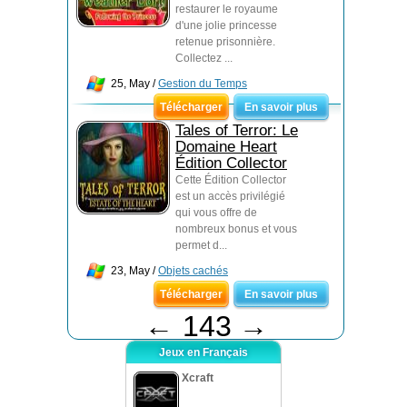
restaurer le royaume
d'une jolie princesse
retenue prisonnière.
Collectez ...
25, May /
Gestion du Temps
Télécharger
En savoir plus
Tales of Terror: Le
Domaine Heart
Édition Collector
Cette Édition Collector
est un accès privilégié
qui vous offre de
nombreux bonus et vous
permet d...
23, May /
Objets cachés
Télécharger
En savoir plus
←
143
→
Jeux en Français
Xcraft