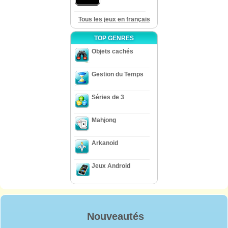
Tous les jeux en français
TOP GENRES
Objets cachés
Gestion du Temps
Séries de 3
Mahjong
Arkanoid
Jeux Android
Nouveautés