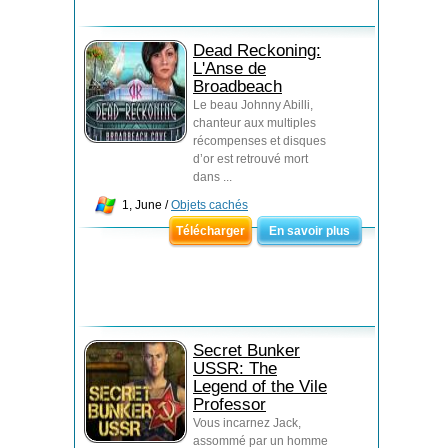
Dead Reckoning:
L'Anse de
Broadbeach
Le beau Johnny Abilli,
chanteur aux multiples
récompenses et disques
d’or est retrouvé mort
dans ...
1, June /
Objets cachés
Télécharger
En savoir plus
Secret Bunker
USSR: The
Legend of the Vile
Professor
Vous incarnez Jack,
assommé par un homme