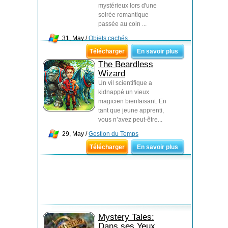
mystérieux lors d'une
soirée romantique
passée au coin ...
31, May /
Objets cachés
Télécharger
En savoir plus
The Beardless
Wizard
Un vil scientifique a
kidnappé un vieux
magicien bienfaisant. En
tant que jeune apprenti,
vous n’avez peut-être...
29, May /
Gestion du Temps
Télécharger
En savoir plus
Mystery Tales:
Dans ses Yeux