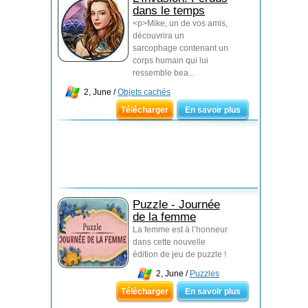
dans le temps
<p>Mike, un de vos amis,
découvrira un
sarcophage contenant un
corps humain qui lui
ressemble bea...
2, June /
Objets cachés
Télécharger
En savoir plus
Puzzle - Journée
de la femme
La femme est à l’honneur
dans cette nouvelle
édition de jeu de puzzle !
2, June /
Puzzles
Télécharger
En savoir plus