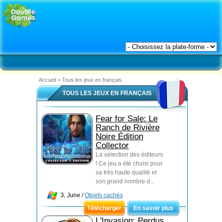
Accueil
>
Tous les jeux en français
TOUS LES JEUX EN FRANÇAIS
Fear for Sale: Le
Ranch de Rivière
Noire Édition
Collector
La sélection des éditeurs
! Ce jeu a été choisi pour
sa très haute qualité et
son grand nombre d...
3, June /
Objets cachés
Télécharger
En savoir plus
L'Invasion: Perdus