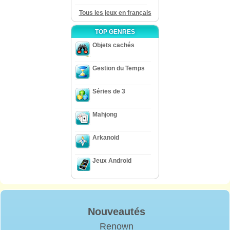
Tous les jeux en français
TOP GENRES
Objets cachés
Gestion du Temps
Séries de 3
Mahjong
Arkanoid
Jeux Android
Nouveautés
Renown