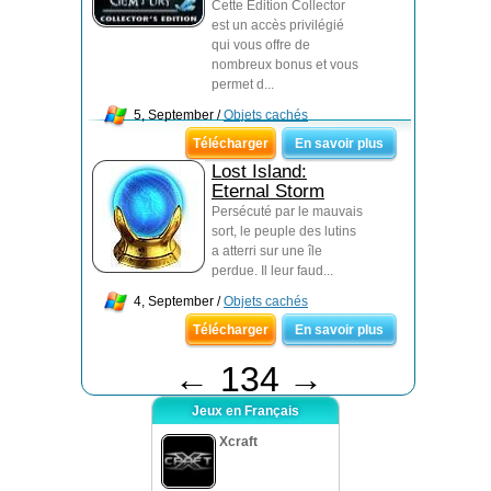
Cette Édition Collector
est un accès privilégié
qui vous offre de
nombreux bonus et vous
permet d...
5, September /
Objets cachés
Télécharger
En savoir plus
Lost Island:
Eternal Storm
Persécuté par le mauvais
sort, le peuple des lutins
a atterri sur une île
perdue. Il leur faud...
4, September /
Objets cachés
Télécharger
En savoir plus
←
134
→
Jeux en Français
Xcraft