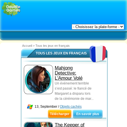
Accueil
>
Tous les jeux en français
TOUS LES JEUX EN FRANÇAIS
Mahjong
Detective:
L'Amour Volé
Un événement terrible
s’est passé: le fiancé de
Margaret a disparu lors
de la cérémonie de mar...
13, September /
Objets cachés
Télécharger
En savoir plus
The Keeper of