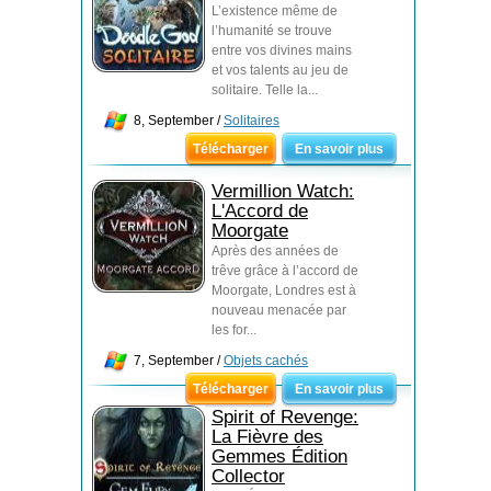
L’existence même de
l’humanité se trouve
entre vos divines mains
et vos talents au jeu de
solitaire. Telle la...
8, September /
Solitaires
Télécharger
En savoir plus
Vermillion Watch:
L'Accord de
Moorgate
Après des années de
trêve grâce à l’accord de
Moorgate, Londres est à
nouveau menacée par
les for...
7, September /
Objets cachés
Télécharger
En savoir plus
Spirit of Revenge:
La Fièvre des
Gemmes Édition
Collector