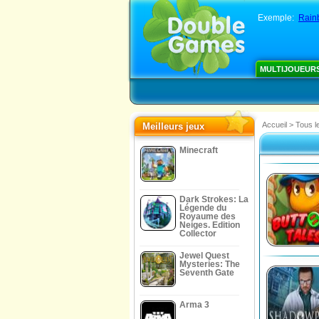
Exemple:
Rain
MULTIJOUEUR
Accueil
>
Tous l
Meilleurs jeux
Minecraft
Dark Strokes: La
Légende du
Royaume des
Neiges. Edition
Collector
Jewel Quest
Mysteries: The
Seventh Gate
Arma 3