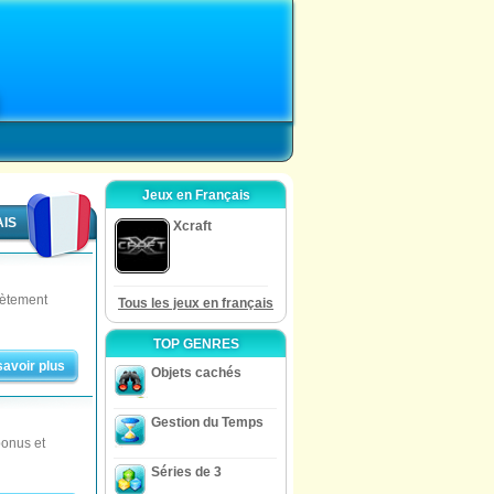
Jeux en Français
AIS
Xcraft
plètement
Tous les jeux en français
TOP GENRES
savoir plus
Objets cachés
Gestion du Temps
bonus et
Séries de 3