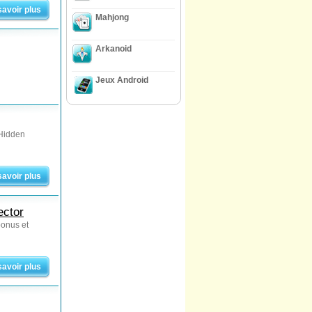
savoir plus
Mahjong
Arkanoid
Jeux Android
 Hidden
savoir plus
ector
bonus et
savoir plus