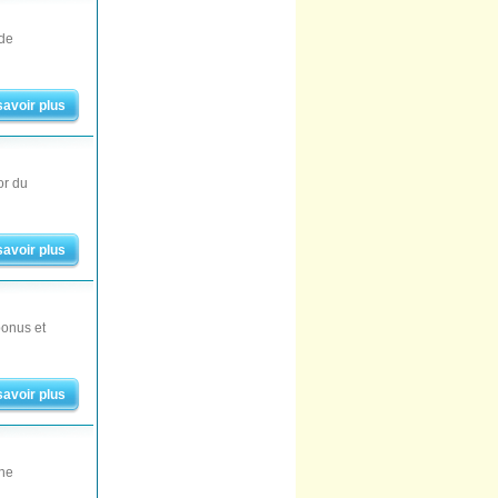
 de
savoir plus
or du
savoir plus
bonus et
savoir plus
une