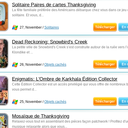
Solitaire Paires de cartes Thanksgiving
La fête familiale préférée des Américains débarque chez vous dans ce jeu
solitaire. Et vous, d...
Télécharger
En 
27, November /
Solitaires
Dead Reckoning: Snowbird's Creek
La petite ville de Snowbird's Creek s’est construite autour de la ruée vers l’
Klondike et ...
Télécharger
En 
26, November /
Objets cachés
Enigmatis: L'Ombre de Karkhala Édition Collector
Cette Édition Collector est un accès privilégié qui vous offre de nombreux 
vous permet d...
Télécharger
En 
25, November /
Objets cachés
Mosaïque de Thanksgiving
Relaxez-vous tout en assemblant des pièces façon patchwork ! Profitez d'
musique relaxante alors que vous...