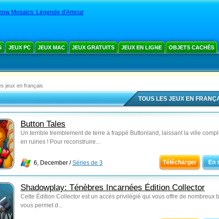
bow Mosaics: Légende d'Amour
S
JEUX PC
JEUX MAC
JEUX GRATUITS
JEUX EN LIGNE
OBJETS CACHÉS
es jeux en français
TOUS LES JEUX EN FRANÇ
Button Tales
Un terrible tremblement de terre a frappé Buttonland, laissant la ville com
en ruines ! Pour reconstruire...
Télécharger
En 
6, December /
Séries de 3
Shadowplay: Ténèbres Incarnées Édition Collector
Cette Édition Collector est un accès privilégié qui vous offre de nombreux 
vous permet d...