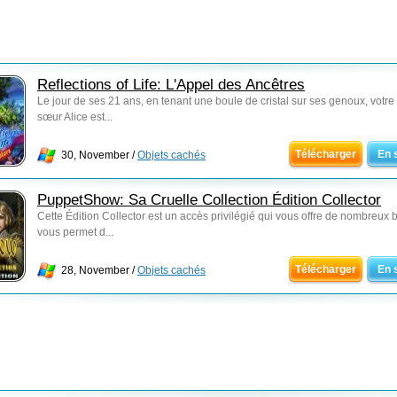
Reflections of Life: L'Appel des Ancêtres
Le jour de ses 21 ans, en tenant une boule de cristal sur ses genoux, votre 
sœur Alice est...
Télécharger
En 
30, November /
Objets cachés
PuppetShow: Sa Cruelle Collection Édition Collector
Cette Édition Collector est un accès privilégié qui vous offre de nombreux 
vous permet d...
Télécharger
En 
28, November /
Objets cachés