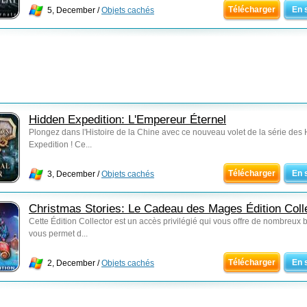
Télécharger
En 
5, December /
Objets cachés
Hidden Expedition: L'Empereur Éternel
Plongez dans l'Histoire de la Chine avec ce nouveau volet de la série des
Expedition ! Ce...
Télécharger
En 
3, December /
Objets cachés
Christmas Stories: Le Cadeau des Mages Édition Coll
Cette Édition Collector est un accès privilégié qui vous offre de nombreux 
vous permet d...
Télécharger
En 
2, December /
Objets cachés