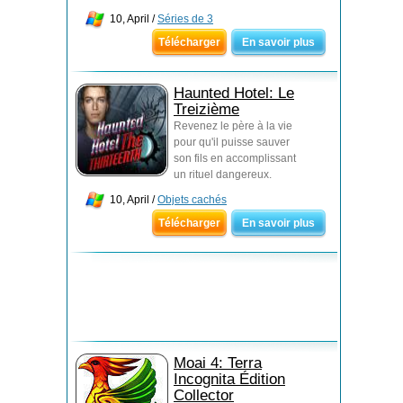
10, April /
Séries de 3
Télécharger
En savoir plus
Haunted Hotel: Le
Treizième
Revenez le père à la vie
pour qu'il puisse sauver
son fils en accomplissant
un rituel dangereux.
10, April /
Objets cachés
Télécharger
En savoir plus
Moai 4: Terra
Incognita Édition
Collector