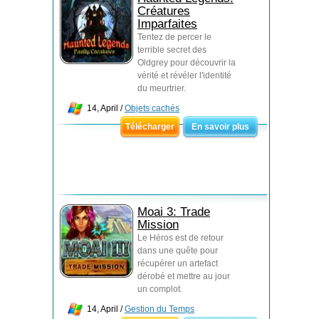
Créatures
Imparfaites
Tentez de percer le
terrible secret des
Oldgrey pour découvrir la
vérité et révéler l'identité
du meurtrier.
14, April /
Objets cachés
Télécharger
En savoir plus
Moai 3: Trade
Mission
Le Héros est de retour
dans une quête pour
récupérer un artefact
dérobé et mettre au jour
un complot.
14, April /
Gestion du Temps