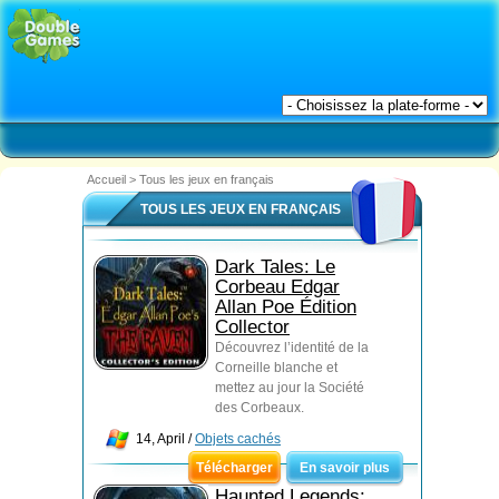
Accueil
>
Tous les jeux en français
TOUS LES JEUX EN FRANÇAIS
Dark Tales: Le
Corbeau Edgar
Allan Poe Édition
Collector
Découvrez l’identité de la
Corneille blanche et
mettez au jour la Société
des Corbeaux.
14, April /
Objets cachés
Télécharger
En savoir plus
Haunted Legends: