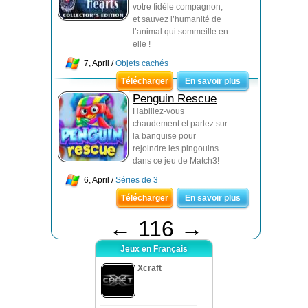
votre fidèle compagnon,
et sauvez l’humanité de
l’animal qui sommeille en
elle !
7, April /
Objets cachés
Télécharger
En savoir plus
Penguin Rescue
Habillez-vous
chaudement et partez sur
la banquise pour
rejoindre les pingouins
dans ce jeu de Match3!
6, April /
Séries de 3
Télécharger
En savoir plus
←
116
→
Jeux en Français
Xcraft