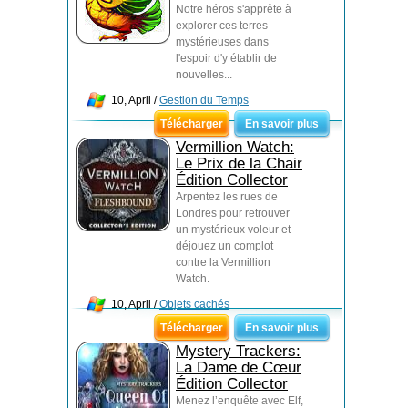
Notre héros s'apprête à
explorer ces terres
mystérieuses dans
l'espoir d'y établir de
nouvelles...
10, April /
Gestion du Temps
Télécharger
En savoir plus
Vermillion Watch:
Le Prix de la Chair
Édition Collector
Arpentez les rues de
Londres pour retrouver
un mystérieux voleur et
déjouez un complot
contre la Vermillion
Watch.
10, April /
Objets cachés
Télécharger
En savoir plus
Mystery Trackers:
La Dame de Cœur
Édition Collector
Menez l’enquête avec Elf,