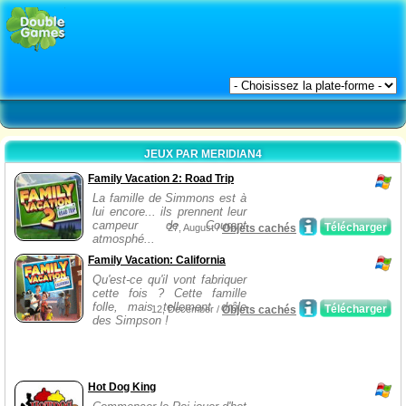
JEUX PAR MERIDIAN4
Family Vacation 2: Road Trip
La famille de Simmons est à
lui encore... ils prennent leur
campeur de Courant
Télécharger
27, August /
Objets cachés
atmosphé...
Family Vacation: California
Qu'est-ce qu'il vont fabriquer
cette fois ? Cette famille
folle, mais tellement drôle
Télécharger
12, December /
Objets cachés
des Simpson !
Hot Dog King