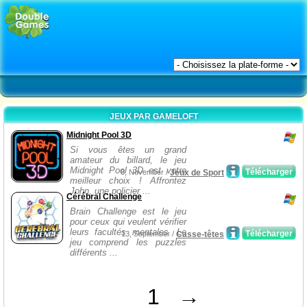
JEUX PAR GAMELOFT
Midnight Pool 3D
Si vous êtes un grand
amateur du billard, le jeu
Midnight Pool 3D est votre
Télécharger
8, November /
Jeux de Sport
meilleur choix ! Affrontez
John, une policier ...
Cérébral Challenge
Brain Challenge est le jeu
pour ceux qui veulent vérifier
leurs facultés mentales. Le
Télécharger
13, September /
Casse-têtes
jeu comprend les puzzles
différents ...
1
→