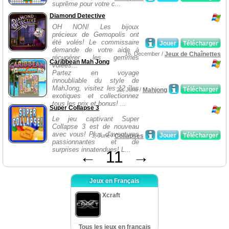
suprême pour votre c...
Diamond Detective
OH NON! Les bijoux
précieux de Gemopolis ont
été volés! Le commissaire
Jouer
Télécharger
demande de votre aide à
16, December /
Jeux de Chaînettes
récupérer les gemmes
Caribbean Mah Jong
volées...
Partez en voyage
innoubliable du style de
MahJong, visitez les 12 îles
Télécharger
22, June /
Mahjong
exotiques et collectionnez
tous les prix et bonus! ...
Super Collapse 3
Le jeu captivant Super
Collapse 3 est de nouveau
avec vous! Plus d'aventures
Jouer
Télécharger
3, June /
Collapses
passionnantes et de
surprises innatendues! L...
←
11
→
Jeux en Français
Xcraft
Tous les jeux en français