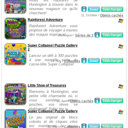
Aidez les habitants de
Huntington à trouver dans le
nouveau magasin ce qu'ils
Jouer
Télécharger
cherchent!
11, October /
Objets cachés
Rainforest Adventure
Rainforest Adventure vous
propose de voyager à travers
des maquis tropicaux!
Télécharger
28, August /
Séries de 3
Super Collapse! Puzzle Gallery
2
Lancez un défi à 300 puzzles
à une nouvelle suite du
Jouer
Télécharger
14, July /
Collapses
casse-tête Super Collapse!
Little Shop of Treasures
Bienvenu à Huntington, une
petite ville charmante où, si
vous semblez assez
Télécharger
12, April /
Objets cachés
proches, vos rêves se
réaliseront! Aidez les p...
Super Collapse! Puzzle Gallery
Le jeu original de blocs
colorés et de cliques vites
est maintenant la pause
Jouer
Télécharger
31, March /
Collapses