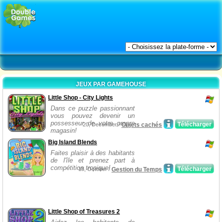
JEUX PAR GAMEHOUSE
Little Shop - City Lights
Dans ce puzzle passionnant
vous pouvez devenir un
possesseur de votre propre
Télécharger
20, December /
Objets cachés
magasin!
Big Island Blends
Faites plaisir à des habitants
de l'île et prenez part à
compétition tropique!
Télécharger
18, October /
Gestion du Temps
Little Shop of Treasures 2