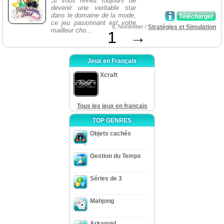
Si vous rêviez toujours de
devenir une veritable star
dans le domaine de la mode,
Télécharger
ce jeu pasionnant est votre
8, November /
Stratégies et Simulation
mailleur cho...
1
→
Jeux en Français
Xcraft
Tous les jeux en français
TOP GENRES
Objets cachés
Gestion du Temps
Séries de 3
Mahjong
Arkanoid