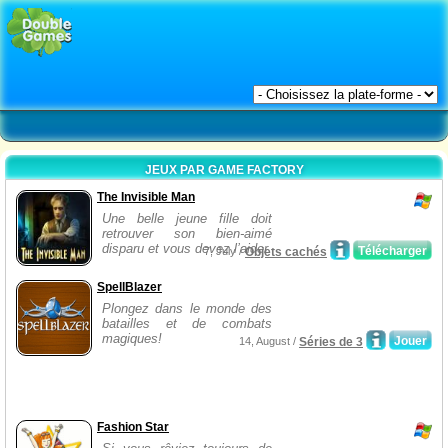
JEUX PAR GAME FACTORY
The Invisible Man
Une belle jeune fille doit
retrouver son bien-aimé
disparu et vous devez l’aider.
Télécharger
7, July /
Objets cachés
SpellBlazer
Plongez dans le monde des
batailles et de combats
magiques!
Jouer
14, August /
Séries de 3
Fashion Star